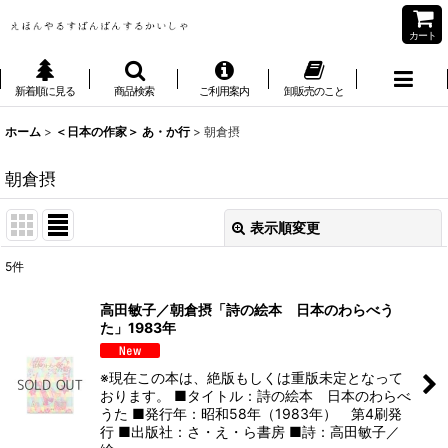
カート
新着順に見る
商品検索
ご利用案内
卸販売のこと
ホーム
>
＜日本の作家＞ あ・か行
>
朝倉摂
朝倉摂
表示順変更
閉じる
5
件
表示数
:
高田敏子／朝倉摂「詩の絵本 日本のわらべう
た」1983年
並び順
:
※現在この本は、絶版もしくは重版未定となって
絞り込む
おります。 ■タイトル：詩の絵本 日本のわらべ
うた ■発行年：昭和58年（1983年） 第4刷発
行 ■出版社：さ・え・ら書房 ■詩：高田敏子／