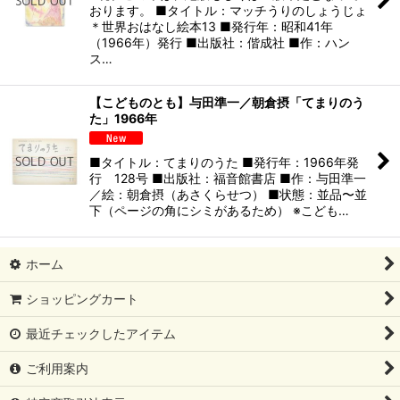
おります。 ■タイトル：マッチうりのしょうじょ
＊世界おはなし絵本13 ■発行年：昭和41年
（1966年）発行 ■出版社：偕成社 ■作：ハン
ス…
【こどものとも】与田準一／朝倉摂「てまりのう
た」1966年
■タイトル：てまりのうた ■発行年：1966年発
行 128号 ■出版社：福音館書店 ■作：与田準一
／絵：朝倉摂（あさくらせつ） ■状態：並品〜並
下（ページの角にシミがあるため） ※こども…
ホーム
ショッピングカート
最近チェックしたアイテム
ご利用案内