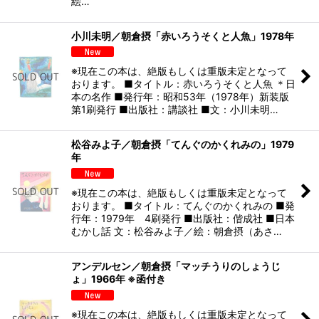
絵…
小川未明／朝倉摂「赤いろうそくと人魚」1978年
※現在この本は、絶版もしくは重版未定となって
おります。 ■タイトル：赤いろうそくと人魚 ＊日
本の名作 ■発行年：昭和53年（1978年）新装版
第1刷発行 ■出版社：講談社 ■文：小川未明…
松谷みよ子／朝倉摂「てんぐのかくれみの」1979
年
※現在この本は、絶版もしくは重版未定となって
おります。 ■タイトル：てんぐのかくれみの ■発
行年：1979年 4刷発行 ■出版社：偕成社 ■日本
むかし話 文：松谷みよ子／絵：朝倉摂（あさ…
アンデルセン／朝倉摂「マッチうりのしょうじ
ょ」1966年 ※函付き
※現在この本は、絶版もしくは重版未定となって