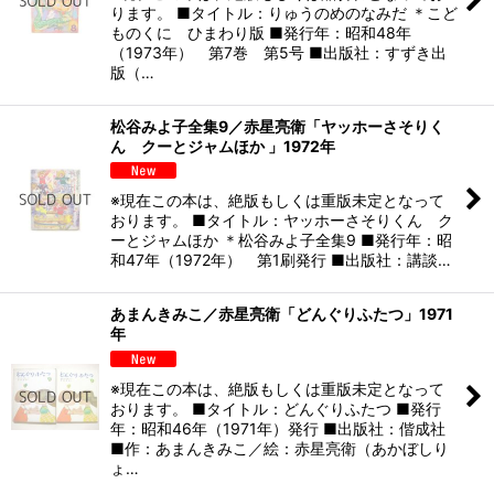
ります。 ■タイトル：りゅうのめのなみだ ＊こど
ものくに ひまわり版 ■発行年：昭和48年
（1973年） 第7巻 第5号 ■出版社：すずき出
版（…
松谷みよ子全集9／赤星亮衛「ヤッホーさそりく
ん クーとジャムほか 」1972年
※現在この本は、絶版もしくは重版未定となって
おります。 ■タイトル：ヤッホーさそりくん ク
ーとジャムほか ＊松谷みよ子全集9 ■発行年：昭
和47年（1972年） 第1刷発行 ■出版社：講談…
あまんきみこ／赤星亮衛「どんぐりふたつ」1971
年
※現在この本は、絶版もしくは重版未定となって
おります。 ■タイトル：どんぐりふたつ ■発行
年：昭和46年（1971年）発行 ■出版社：偕成社
■作：あまんきみこ／絵：赤星亮衛（あかぼしり
ょ…