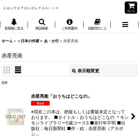
カート
新着順に見る
商品検索
ご利用案内
卸販売のこと
ホーム
>
＜日本の作家＞ あ・か行
>
赤星亮衛
赤星亮衛
表示順変更
閉じる
9
件
表示数
:
赤星亮衛「おうちはどこなの」
並び順
:
※現在この本は、絶版もしくは重版未定となって
おります。 ■タイトル：おうちはどこなの ＊モン
絞り込む
モンライブラリー5歳コース3 ■発行年不明 ■出
版社：毎日新聞社 ■作・絵：赤星亮衛（アカボ
シ…