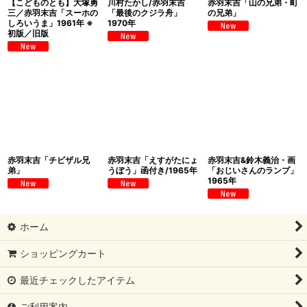
【こどものとも】大塚勇
川村たかし/赤羽末吉
赤羽末吉「山の兄弟・町
三／赤羽末吉「スーホの
「最後のクジラ舟」
の兄弟」
しろいうま」1961年 ※
1970年
初版／旧版
赤羽末吉「チビザル兄
赤羽末吉「えすがたにょ
赤羽末吉&鈴木義治・画
弟」
うぼう」函付き/1965年
「おじいさんのランプ」
1965年
ホーム
ショッピングカート
最近チェックしたアイテム
ご利用案内