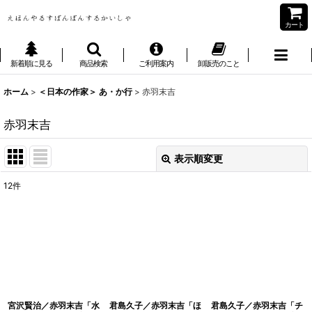
カート
新着順に見る
商品検索
ご利用案内
卸販売のこと
ホーム
>
＜日本の作家＞ あ・か行
>
赤羽末吉
赤羽末吉
表示順変更
閉じる
12
件
表示数
:
並び順
:
絞り込む
宮沢賢治／赤羽末吉「水
君島久子／赤羽末吉「ほ
君島久子／赤羽末吉「チ