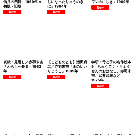
仙月の四日」1969年 ※
しになったりゅうのき
ワンのにしき」1969年
初版・旧版
ば」1964年
表紙・見返し／赤羽末吉
【こどものとも】瀬田貞
学研・母と子の名作絵本
「わらしべ長者」1963
二／赤羽末吉「まのいい
9「ちゅうごく・ちょう
年
りょうし」1985年
せんのおはなし」赤羽末
吉、武井武雄など
1975年