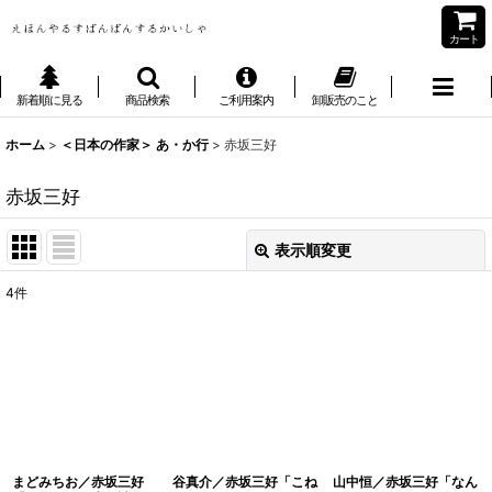
カート
新着順に見る
商品検索
ご利用案内
卸販売のこと
ホーム
>
＜日本の作家＞ あ・か行
>
赤坂三好
赤坂三好
表示順変更
閉じる
4
件
表示数
:
並び順
:
絞り込む
まどみちお／赤坂三好
谷真介／赤坂三好「こね
山中恒／赤坂三好「なん