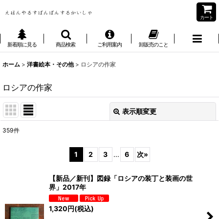
カート
新着順に見る
商品検索
ご利用案内
卸販売のこと
ホーム
>
洋書絵本・その他
>
ロシアの作家
ロシアの作家
表示順変更
閉じる
359
件
表示数
:
1
2
3
...
6
次
»
並び順
:
【新品／新刊】図録「ロシアの装丁と装画の世
界」2017年
絞り込む
1,320
円
(税込)