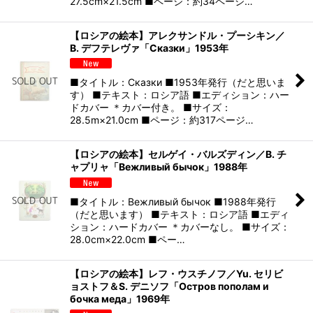
27.5cm×21.5cm ■ページ：約34ページ…
【ロシアの絵本】アレクサンドル・プーシキン／
B. デフテレヴァ「Сказки」1953年
■タイトル：Сказки ■1953年発行（だと思いま
す） ■テキスト：ロシア語 ■エディション：ハー
ドカバー ＊カバー付き。 ■サイズ：
28.5m×21.0cm ■ページ：約317ページ…
【ロシアの絵本】セルゲイ・バルズディン／B. チ
ャプリャ「Вежливый бычок」1988年
■タイトル：Вежливый бычок ■1988年発行
（だと思います） ■テキスト：ロシア語 ■エディ
ション：ハードカバー ＊カバーなし。 ■サイズ：
28.0cm×22.0cm ■ペー…
【ロシアの絵本】レフ・ウスチノフ／Yu. セリビ
ョストフ＆S. デニソフ「Остров пополам и
бочка меда」1969年