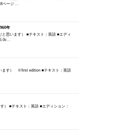
48ページ …
960年
発行（だと思います） ■テキスト：英語 ■エディ
.0c…
います） ※first edition ■テキスト：英語
だと思います） ■テキスト：英語 ■エディション：