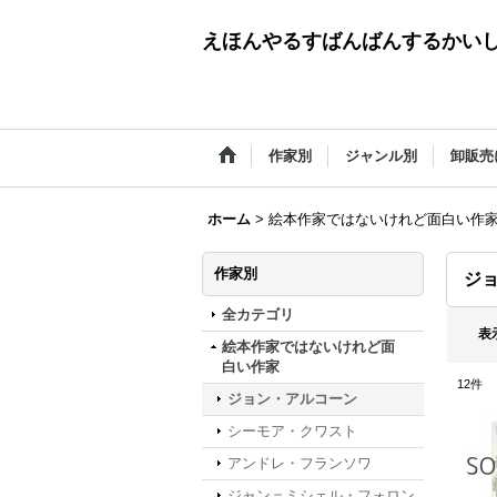
えほんやるすばんばんするかい
作家別
ジャンル別
卸販売
ホーム
>
絵本作家ではないけれど面白い作
作家別
ジ
全カテゴリ
表
絵本作家ではないけれど面
白い作家
12
件
ジョン・アルコーン
シーモア・クワスト
アンドレ・フランソワ
ジャン＝ミシェル・フォロン