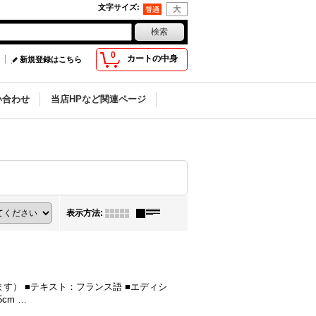
文字サイズ
:
0
カートの中身
新規登録はこちら
い合わせ
当店HPなど関連ページ
表示方法
:
と思います） ■テキスト：フランス語 ■エディシ
cm …