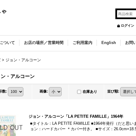
しゃ
ログイン
について
お店の場所／営業時間
ご利用案内
English
お問
家
>
ジョン・アルコーン
ョン・アルコーン
示数
:
画像
:
並び順
:
在庫あり
ジョン・アルコーン「LA PETITE FAMILLE」1964年
■タイトル：LA PETITE FAMILLE ■1964年発行（だ
ョン：ハードカバー ＊カバー付き。 ■サイズ：26.0cm×18.5