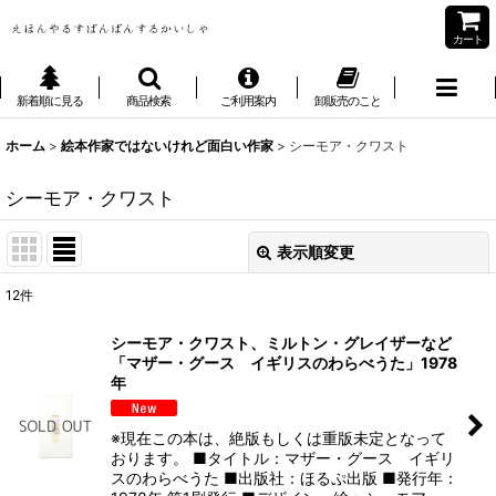
カート
新着順に見る
商品検索
ご利用案内
卸販売のこと
ホーム
>
絵本作家ではないけれど面白い作家
>
シーモア・クワスト
シーモア・クワスト
表示順変更
閉じる
12
件
表示数
:
シーモア・クワスト、ミルトン・グレイザーなど
「マザー・グース イギリスのわらべうた」1978
並び順
:
年
絞り込む
※現在この本は、絶版もしくは重版未定となって
おります。 ■タイトル：マザー・グース イギリ
スのわらべうた ■出版社：ほるぷ出版 ■発行年：