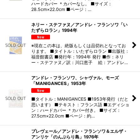
ハードカバー ＊カバーなし。 ■サイズ：
28.5cm×22.0cm ■ページ：…
ネリー・ステファヌ／アンドレ・フランソワ「い
たずらロラン」1994年
※現在この本は、絶版もしくは品切れとなってお
ります。 ■タイトル：いたずらロラン ■出版社：
福音館書店 ■発行年：1994年 発行 ■作：ネリ
ー・ステファヌ／訳：川口恵子 絵：アンドレ…
アンドレ・フランソワ、シャヴァル、モーズ
「MANIGANCES」1953年
■タイトル：MANIGANCES ■1953年発行（だと
思います） ■テキスト：フランス語 ■エディショ
ン：ハードカバー ＊カバー付き。 ■サイズ：
27.5cm×22.0cm ■ページ：約…
プレヴェール／アンドレ・フランソワ＆エルザ・
アンリケ「のんぶらり島」1976年