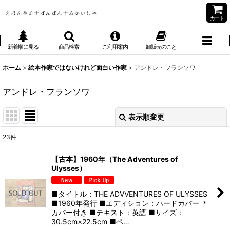
カート
新着順に見る
商品検索
ご利用案内
卸販売のこと
ホーム
>
絵本作家ではないけれど面白い作家
>
アンドレ・フランソワ
アンドレ・フランソワ
表示順変更
閉じる
23
件
表示数
:
【古本】1960年（The Adventures of
Ulysses）
並び順
:
■タイトル：THE ADVVENTURES OF ULYSSES
絞り込む
■1960年発行 ■エディション：ハードカバー ＊
カバー付き ■テキスト：英語 ■サイズ：
30.5cm×22.5cm ■ペ…