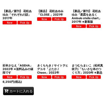
【新品／新刊】 花松あ
【新品】 花松あゆみ
【新品／新刊】 花松あ
ゆみ「それぞれの話」
「CLOSE 」2021年
ゆみ「星図をあるく
2017年
Ambulo stella chart」
2017年 ※新装版
杉本さなえ「AGEHA」
きくちちき / サイトヲヒ
まつむらまいこ（松村真
2022年 ※送料込みの値
デユキ「よたか /
依子)「ちいさな本のつ
段です
Chase」2022年
くり方」2020年 ※新品
6,250
円
(税込)
カートに入れる