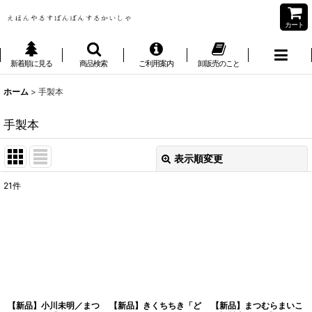
カート
新着順に見る
商品検索
ご利用案内
卸販売のこと
ホーム
>
手製本
手製本
表示順変更
閉じる
21
件
表示数
:
並び順
:
絞り込む
【新品】小川未明／まつ
【新品】きくちちき「ど
【新品】まつむらまいこ