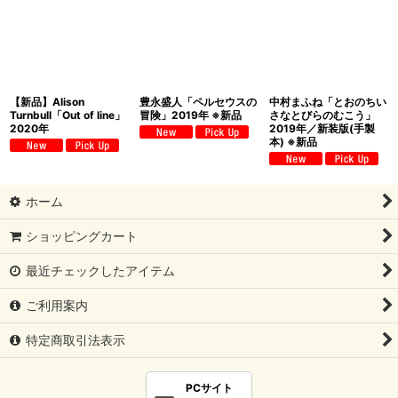
【新品】Alison
豊永盛人「ペルセウスの
中村まふね「とおのちい
Turnbull「Out of line」
冒険」2019年 ※新品
さなとびらのむこう」
2020年
2019年／新装版(手製
本) ※新品
ホーム
ショッピングカート
最近チェックしたアイテム
ご利用案内
特定商取引法表示
PCサイト