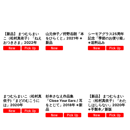
【新品】 まつむらまい
山元伸子／狩野岳朗「本
シーモアグラス25周年
こ（松村真依子）「ねえ
をひらくと」2021年 ※
記念「季節のお便り箱」
おつきさま」2022年
新品
※送料込み
まつむらまいこ（松村真
杉本さなえ作品集
【新品】 まつむらまい
依子)「まどのむこうに
「Close Your Ears / 耳
こ（松村真依子）「わた
は」2020年
をとじて」2018年 ※新
しはしらない」2020年
品
※手製本／新版