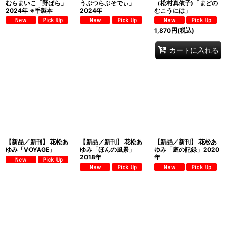
むらまいこ「野ばら」
うぶつらぷそでぃ」
（松村真依子)「まどの
2024年 ※手製本
2024年
むこうには」
1,870
円
(税込)
カートに入れる
【新品／新刊】 花松あ
【新品／新刊】 花松あ
【新品／新刊】 花松あ
ゆみ「VOYAGE」
ゆみ「ほんの風景」
ゆみ「庭の記録」2020
2018年
年