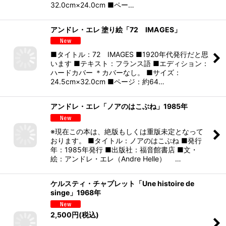
32.0cm×24.0cm ■ペー…
アンドレ・エレ 塗り絵「72 IMAGES」
■タイトル：72 IMAGES ■1920年代発行だと思
います ■テキスト：フランス語 ■エディション：
ハードカバー ＊カバーなし。 ■サイズ：
24.5cm×32.0cm ■ページ：約64…
アンドレ・エレ「ノアのはこぶね」1985年
※現在この本は、絶版もしくは重版未定となって
おります。 ■タイトル：ノアのはこぶね ■発行
年：1985年発行 ■出版社：福音館書店 ■文・
絵：アンドレ・エレ（Andre Helle） …
ケルスティ・チャプレット「Une histoire de
singe」1968年
2,500
円
(税込)