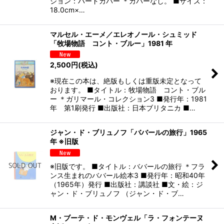
ション：ハードカバー ＊カバーなし。 ■サイズ：
18.0cm×…
マルセル・エーメ／エレオノール・シュミッド
「牧場物語 コント・ブルー」1981 年
2,500
円
(税込)
※現在この本は、絶版もしくは重版未定となって
おります。 ■タイトル：牧場物語 コント・ブル
ー ＊ガリマール・コレクション3 ■発行年：1981
年 第1刷発行 ■出版社：日本ブリタニカ ■…
ジャン・ド・ブリュノフ「ババールの旅行」1965
年 ※旧版
※旧版です。 ■タイトル：ババールの旅行 ＊フラ
ンス生まれのババール絵本3 ■発行年：昭和40年
（1965年）発行 ■出版社：講談社 ■文・絵：ジ
ャン・ド・ブリュノフ （ジャン・ド・ブ…
M・ブーテ・ド・モンヴェル「ラ・フォンテーヌ