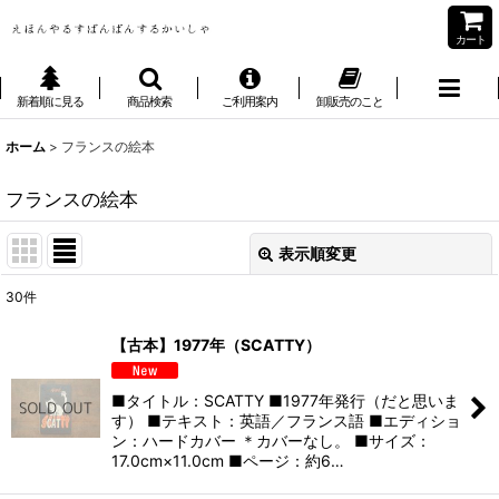
カート
新着順に見る
商品検索
ご利用案内
卸販売のこと
ホーム
>
フランスの絵本
フランスの絵本
表示順変更
閉じる
30
件
表示数
:
【古本】1977年（SCATTY）
並び順
:
■タイトル：SCATTY ■1977年発行（だと思いま
す） ■テキスト：英語／フランス語 ■エディショ
絞り込む
ン：ハードカバー ＊カバーなし。 ■サイズ：
17.0cm×11.0cm ■ページ：約6…