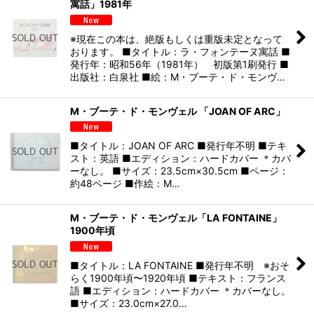
寓話」1981年
※現在この本は、絶版もしくは重版未定となって
おります。 ■タイトル：ラ・フォンテーヌ寓話 ■
発行年：昭和56年（1981年） 初版第1刷発行 ■
出版社：白泉社 ■絵：M・ブーテ・ド・モンヴ…
M・ブーテ・ド・モンヴェル 「JOAN OF ARC」
■タイトル：JOAN OF ARC ■発行年不明 ■テキ
スト：英語 ■エディション：ハードカバー ＊カバ
ーなし。 ■サイズ：23.5cm×30.5cm ■ページ：
約48ページ ■作絵：M…
M・ブーテ・ド・モンヴェル「LA FONTAINE」
1900年頃
■タイトル：LA FONTAINE ■発行年不明 ※おそ
らく1900年頃〜1920年頃 ■テキスト：フランス
語 ■エディション：ハードカバー ＊カバーなし。
■サイズ：23.0cm×27.0…