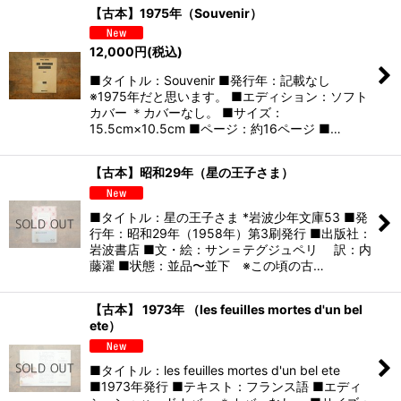
【古本】1975年（Souvenir）
12,000
円
(税込)
■タイトル：Souvenir ■発行年：記載なし
※1975年だと思います。 ■エディション：ソフト
カバー ＊カバーなし。 ■サイズ：
15.5cm×10.5cm ■ページ：約16ページ ■…
【古本】昭和29年（星の王子さま）
■タイトル：星の王子さま *岩波少年文庫53 ■発
行年：昭和29年（1958年）第3刷発行 ■出版社：
岩波書店 ■文・絵：サン＝テグジュペリ 訳：内
藤濯 ■状態：並品〜並下 ※この頃の古…
【古本】 1973年 （les feuilles mortes d'un bel
ete）
■タイトル：les feuilles mortes d'un bel ete
■1973年発行 ■テキスト：フランス語 ■エディ