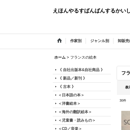
えほんやるすばんばんするかい
作家別
ジャンル別
卸販売
ホーム
>
フランスの絵本
《 自社出版本&自社商品 》
フ
《 新品／新刊 》
《 古本 》
表
＜日本語の本＞
30
件
＜洋書絵本＞
＜海外の翻訳絵本＞
＜児童書・読みもの＞
＜CD／音楽＞