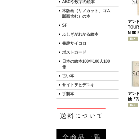
ABCや数字の絵本
木版画（リノカット、ゴム
版画含む）の本
アン
SF
TOUR
N 80
ふしぎがわかる絵本
書肆サイコロ
ポストカード
日本の絵本100年100人100
冊
古い本
サイトヲヒデユキ
アン
手製本
絵「7