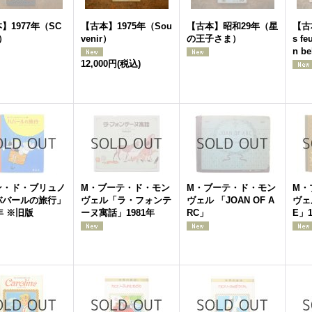
】1977年（SC
【古本】1975年（Sou
【古本】昭和29年（星
【古本
Y）
venir）
の王子さま）
s fe
n be
12,000円
(税込)
ン・ド・ブリュノ
M・ブーテ・ド・モン
M・ブーテ・ド・モン
M・
ババールの旅行」
ヴェル「ラ・フォンテ
ヴェル 「JOAN OF A
ヴェル
5年 ※旧版
ーヌ寓話」1981年
RC」
E」