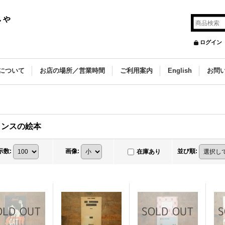
しゃ
ログイン
について
お店の場所／営業時間
ご利用案内
English
お問
ランスの絵本
示数
:
画像
:
並び順
:
在庫あり