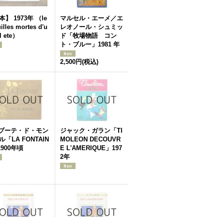
】 1973年 （le
マルセル・エーメ／エ
uilles mortes d'u
レオノール・シュミッ
l ete）
ド「牧場物語 コン
ト・ブルー」1981 年
2,500円
(税込)
ブーテ・ド・モン
ジャック・ガラン「TI
「LA FONTAIN
MOLEON DECOUVR
1900年頃
E L'AMERIQUE」197
2年