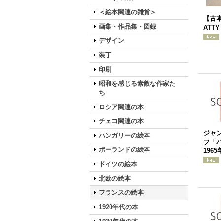
＜絵本関連の雑貨＞
【古本
画集・作品集・図録
ATT
デザイン
装丁
印刷
昭和を感じる素敵な作家た
ち
ロシア関連の本
チェコ関連の本
ジャ
ハンガリーの絵本
フ「
ポーランドの絵本
196
ドイツの絵本
北欧の絵本
フランスの絵本
1920年代の本