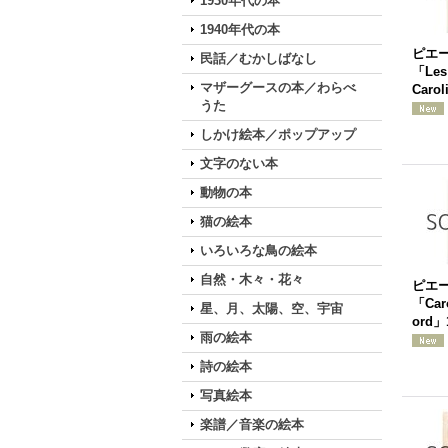
1930年代の本
1940年代の本
ピエ
民話／むかしばなし
「Les 
マザーグースの本／わらべ
Caro
うた
しかけ絵本／ポップアップ
文字のない本
動物の本
猫の絵本
いろいろな鳥の絵本
自然・木々・花々
ピエ
「Caro
星、月、太陽、空、宇宙
ord」
雨の絵本
詩の絵本
写真絵本
楽譜／音楽の絵本