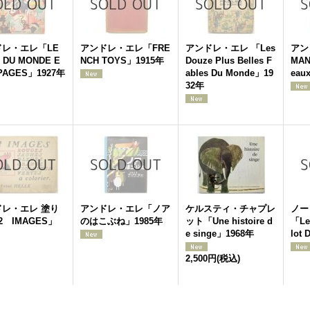
ドレ・エレ「LE
アンドレ・エレ「FRE
アンドレ・エレ 「Les
アン
 DU MONDE E
NCH TOYS」1915年
Douze Plus Belles F
MAN.
 PAGES」1927年
ables Du Monde」19
eau
32年
ドレ・エレ 塗り
アンドレ・エレ「ノア
ケルスティ・チャプレ
ノー
2 IMAGES」
のはこぶね」1985年
ット「Une histoire d
「Le
e singe」1968年
lot
2,500円
(税込)