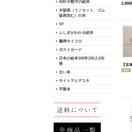
ABCや数字の絵本
2,80
木版画（リノカット、ゴム
版画含む）の本
SF
ふしぎがわかる絵本
書肆サイコロ
ポストカード
日本の絵本100年100人100
冊
【古本
古い本
サイトヲヒデユキ
手製本