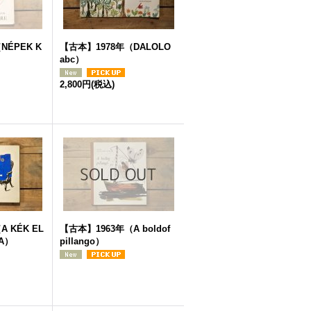
NÉPEK K
【古本】1978年（DALOLO
abc）
2,800円
(税込)
 KÉK EL
【古本】1963年（A boldof
JA）
pillango）