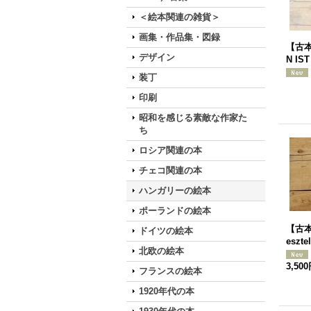
＜絵本関連の雑貨＞
画集・作品集・図録
【古本
デザイン
N IS
装丁
印刷
昭和を感じる素敵な作家た
ち
ロシア関連の本
チェコ関連の本
ハンガリーの絵本
ポーランドの絵本
【古本
ドイツの絵本
eszte
北欧の絵本
3,50
フランスの絵本
1920年代の本