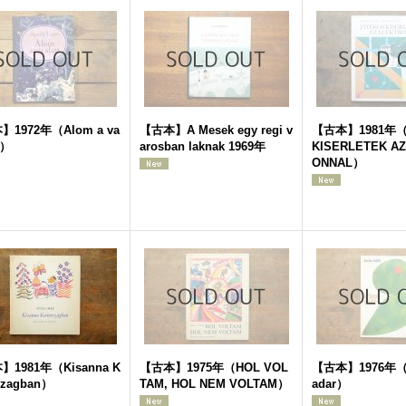
1972年（Alom a va
【古本】A Mesek egy regi v
【古本】1981年（
t）
arosban laknak 1969年
KISERLETEK AZ
ONNAL）
1981年（Kisanna K
【古本】1975年（HOL VOL
【古本】1976年（A
rszagban）
TAM, HOL NEM VOLTAM）
adar）