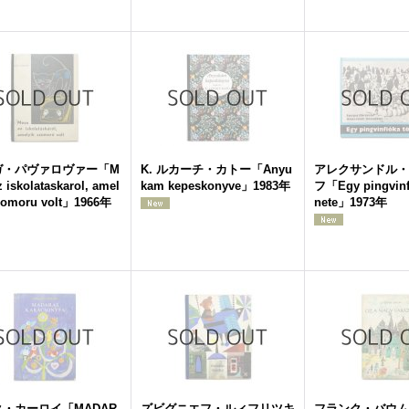
ガ・パヴァロヴァー「M
K. ルカーチ・カトー「Anyu
アレクサンドル・
z iskolataskarol, amel
kam kepeskonyve」1983年
フ「Egy pingvinfi
zomoru volt」1966年
nete」1973年
・カーロイ「MADAR
ズビグニエフ・ルィフリツキ
フランク・バウム