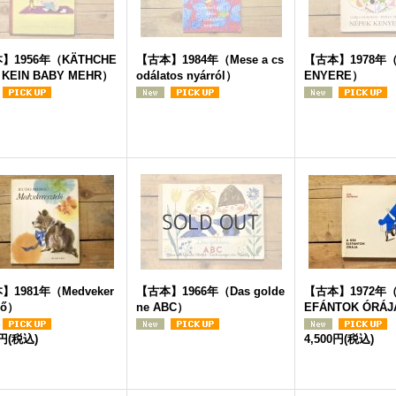
】1956年（KÄTHCHE
【古本】1984年（Mese a cs
【古本】1978年（
T KEIN BABY MEHR）
odálatos nyárról）
ENYERE）
】1981年（Medveker
【古本】1966年（Das golde
【古本】1972年（A
lő）
ne ABC）
EFÁNTOK ÓRÁ
0円
(税込)
4,500円
(税込)