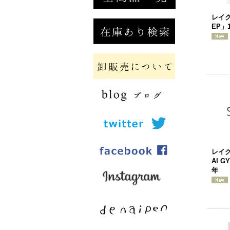
レイク
EP」1
レイク
AI G
年