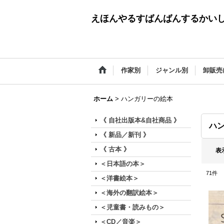
えほんやるすばんばんするかい
作家別
ジャンル別
卸販売
ホーム
>
ハンガリーの絵本
《 自社出版本&自社商品 》
ハ
《 新品／新刊 》
《 古本 》
表
＜日本語の本＞
71
件
＜洋書絵本＞
＜海外の翻訳絵本＞
＜児童書・読みもの＞
＜CD／音楽＞