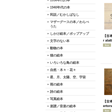
1930年代の本
1940年代の本
民話／むかしばなし
マザーグースの本／わらべ
うた
しかけ絵本／ポップアップ
【古本】
r alat
文字のない本
動物の本
猫の絵本
いろいろな鳥の絵本
自然・木々・花々
星、月、太陽、空、宇宙
雨の絵本
詩の絵本
写真絵本
【古本】
erto
楽譜／音楽の絵本