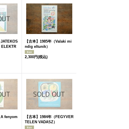
JATEKOS
【古本】1985年（Valaki mi
 ELEKTR
ndig eltunik）
2,300円
(税込)
 fenyom
【古本】1984年（FEGYVER
TELEN VADASZ）