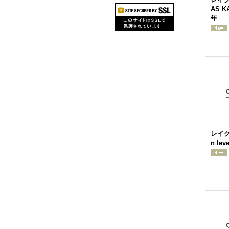
AS K
年
レイク
n lev