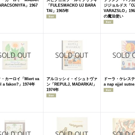
ARACSONYFA」1967
「FULESMACKO UJ BARA
ジジョルドス「OZ,
TAI」1965年
VARAZSLO」19
の魔法使い
・カーロイ「Miert va
アルコッシィ・イシュトヴァ
ドーラ・ケレステ
el a fakon?」1974年
ン「REPULJ, MADARKA!」
a nap ejjel sut
1974年