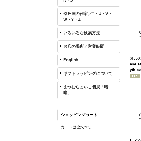
R・S
◎外国の作家／T・U・V・
W・Y・Z
いろいろな検索方法
お店の場所／営業時間
オル
English
ese a
yik s
ギフトラッピングについて
まつむらまいこ個展「暗
喩」
ショッピングカート
カートは空です。
レイク