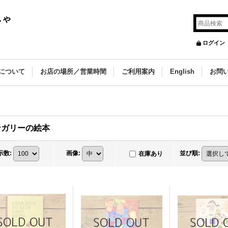
しゃ
ログイン
について
お店の場所／営業時間
ご利用案内
English
お問
ンガリーの絵本
示数
:
画像
:
並び順
:
在庫あり