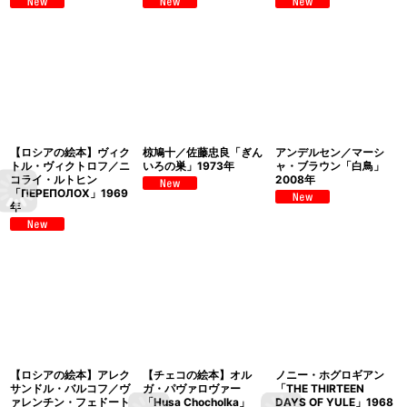
【ロシアの絵本】ヴィク
椋鳩十／佐藤忠良「ぎん
アンデルセン／マーシ
トル・ヴィクトロフ／ニ
いろの巣」1973年
ャ・ブラウン「白鳥」
コライ・ルトヒン
2008年
「ПЕРЕПОЛОХ」1969
年
【ロシアの絵本】アレク
【チェコの絵本】オル
ノニー・ホグロギアン
サンドル・バルコフ／ヴ
ガ・パヴァロヴァー
「THE THIRTEEN
ァレンチン・フェドート
「Husa Chocholka」
DAYS OF YULE」1968