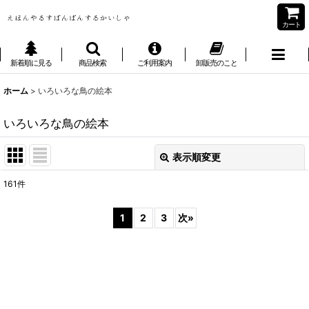
カート
新着順に見る
商品検索
ご利用案内
卸販売のこと
ホーム
>
いろいろな鳥の絵本
いろいろな鳥の絵本
表示順変更
閉じる
161
件
表示数
:
1
2
3
次
»
並び順
:
絞り込む