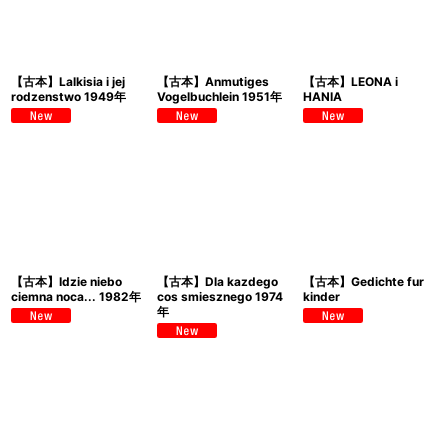
【古本】Lalkisia i jej
【古本】Anmutiges
【古本】LEONA i
rodzenstwo 1949年
Vogelbuchlein 1951年
HANIA
【古本】Idzie niebo
【古本】Dla kazdego
【古本】Gedichte fur
ciemna noca... 1982年
cos smiesznego 1974
kinder
年