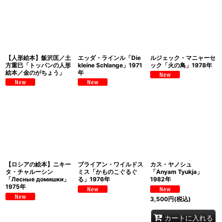
【人形絵本】飯沢匡／土
エッダ・ラインル「Die
ルジェック・マニャーセ
方重巳「トッパンの人形
kleine Schlange」1971
ック「火の鳥」1978年
絵本／金のがちょう」
年
【ロシアの絵本】ニキー
ブライアン・ワイルドス
カス・ヤノシュ
タ・チャルーシン
ミス「かものこぐるぐ
「Anyam Tyukja」
「Лесные домишки」
る」1976年
1982年
1975年
3,500
円
(税込)
カートに入れる