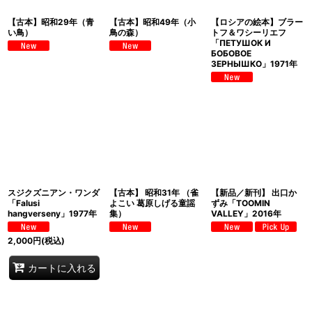
【古本】昭和29年（青
【古本】昭和49年（小
【ロシアの絵本】ブラー
い鳥）
鳥の森）
トフ＆ワシーリエフ
「ПЕТУШОК И
БОБОВОЕ
ЗЕРНЫШКО」1971年
スジクズニアン・ワンダ
【古本】 昭和31年 （雀
【新品／新刊】 出口か
「Falusi
よこい 葛原しげる童謡
ずみ「TOOMIN
hangverseny」1977年
集）
VALLEY」2016年
2,000
円
(税込)
カートに入れる