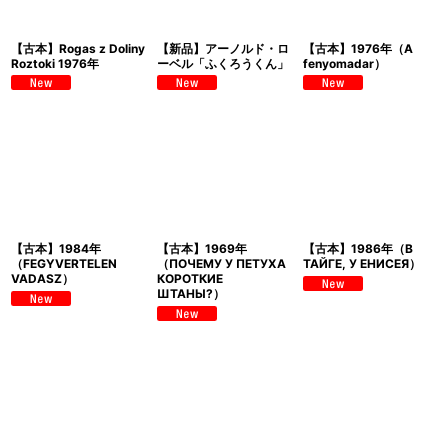
【古本】Rogas z Doliny
【新品】アーノルド・ロ
【古本】1976年（A
Roztoki 1976年
ーベル「ふくろうくん」
fenyomadar）
【古本】1984年
【古本】1969年
【古本】1986年（В
（FEGYVERTELEN
（ПОЧЕМУ У ПЕТУХА
ТАЙГЕ, У ЕНИСЕЯ）
VADASZ）
КОРОТКИЕ
ШТАНЫ?）