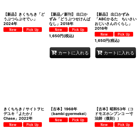
【新品】きくちちき「ど
【新品／新刊】 出口か
【新品】 出口かずみ
うぶつらぷそでぃ」
ずみ「どうぶつせけんば
「ABCかるた ちいさい
2024年
なし」2018年
おじいさんのくらし」
2016年
1,650
円
(税込)
1,650
円
(税込)
カートに入れる
カートに入れる
きくちちき / サイトヲヒ
【古本】1968年
【古本】昭和53年（コ
デユキ「よたか /
（bambi gyermekei）
ドモヱホンブンコ 一寸
Chase」2022年
法師（復刻））