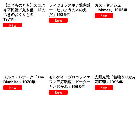
【こどものとも】スロバ
フィツォフスキ／堀内誠
カス・ヤノシュ
キア民話／丸木俊「12の
一「たいようの木のえ
「Mozes」1966年
つきのおくりもの」
だ」1985年
1971年
ミルコ・ハナーク「The
セルゲイ・プロコフィエ
安野光雅「昔咄きりがみ
Bluebird」1970年
フ／三好碩也「ピーター
花咲爺」1996年
とおおかみ」1968年