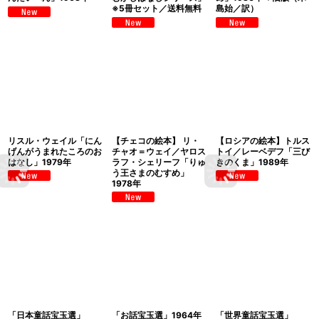
※5冊セット／送料無料
島始／訳）
リスル・ウェイル「にん
【チェコの絵本】 リ・
【ロシアの絵本】トルス
げんがうまれたころのお
チャオ＝ウェイ／ヤロス
トイ／レーベデフ「三び
はなし」1979年
ラフ・シェリーフ「りゅ
きのくま」1989年
う王さまのむすめ」
1978年
「日本童話宝玉選」
「お話宝玉選」1964年
「世界童話宝玉選」