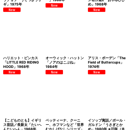
ギ」1975年
め」1968年
ハリエット・ピンカス
オーウィック・ハットン
アリス・ボーデン「The
「LITTLE RED RIDING
「ノアのはこぶね」
Field of Buttercups」
HOOD」1968年
1984年
1974年
【こどものとも】イギリ
ベッティーナ、クーニ
イソップ寓話／ポール・
ス昔話／長新太「たいへ
ー、ホフマンなど「世界
ガルドン「うさぎとか
んたいへん」1968年
むかしばなしシリーズ」
め」1980年 ※旧版（木