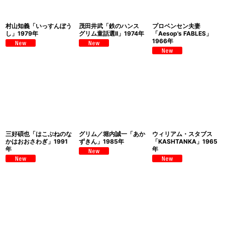
村山知義「いっすんぼう
茂田井武「鉄のハンス
プロベンセン夫妻
し」1979年
グリム童話選II」1974年
「Aesop's FABLES」
1966年
三好碩也「はこぶねのな
グリム／堀内誠一「あか
ウィリアム・スタブス
かはおおさわぎ」1991
ずきん」1985年
「KASHTANKA」1965
年
年