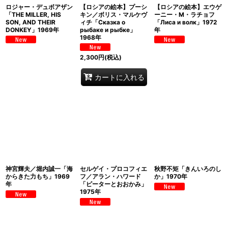
ロジャー・デュボアザン
【ロシアの絵本】プーシ
【ロシアの絵本】エウゲ
「THE MILLER, HIS
キン／ボリス・マルケヴ
ーニー・M・ラチョフ
SON, AND THEIR
ィチ「Сказка о
「Лиса и волк」1972
DONKEY」1969年
рыбаке и рыбке」
年
1968年
2,300
円
(税込)
カートに入れる
神宮輝夫／堀内誠一「海
セルゲイ・プロコフィエ
秋野不矩「きんいろのし
からきた力もち」1969
フ／アラン・ハワード
か」1970年
年
「ピーターとおおかみ」
1975年