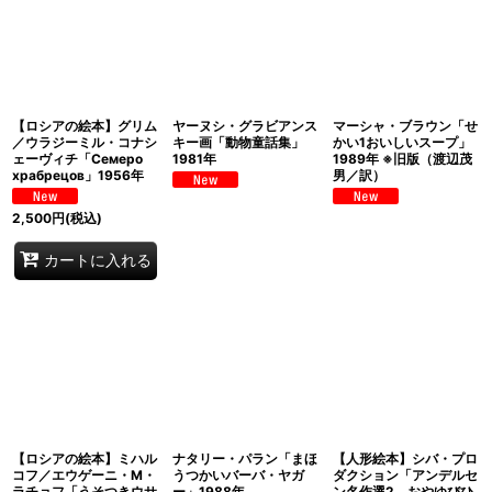
【ロシアの絵本】グリム
ヤーヌシ・グラビアンス
マーシャ・ブラウン「せ
／ウラジーミル・コナシ
キー画「動物童話集」
かい1おいしいスープ」
ェーヴィチ「Семеро
1981年
1989年 ※旧版（渡辺茂
храбрецов」1956年
男／訳）
2,500
円
(税込)
カートに入れる
【ロシアの絵本】ミハル
ナタリー・パラン「まほ
【人形絵本】シバ・プロ
コフ／エウゲーニ・M・
うつかいバーバ・ヤガ
ダクション「アンデルセ
ラチョフ「うそつきウサ
ー」1988年
ン名作選2 おやゆびひ