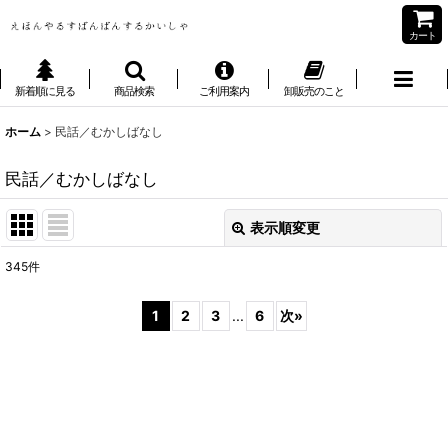
カート
新着順に見る
商品検索
ご利用案内
卸販売のこと
ホーム
>
民話／むかしばなし
民話／むかしばなし
表示順変更
閉じる
345
件
表示数
:
1
2
3
...
6
次
»
並び順
:
絞り込む