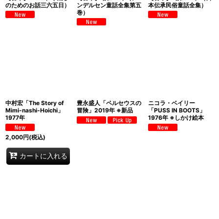
のためのお話三六五日）
ンデルセン童話全集第五
本伝承民俗童話全集）
巻）
中村宏「The Story of
豊永盛人「ペルセウスの
ニコラ・ベイリー
Mimi-nashi-Hoichi」
冒険」2019年 ※新品
「PUSS IN BOOTS」
1977年
1976年 ※しかけ絵本
2,000
円
(税込)
カートに入れる