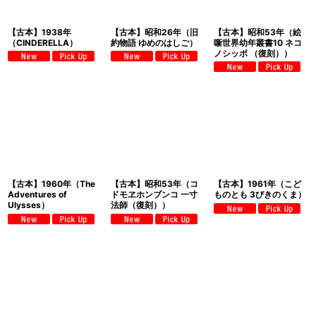
【古本】1938年
【古本】昭和26年（旧
【古本】昭和53年（絵
（CINDERELLA）
約物語 ゆめのはしご）
噺世界幼年叢書10 ネコ
ノシッポ （復刻））
【古本】1960年（The
【古本】昭和53年（コ
【古本】1961年（こど
Adventures of
ドモヱホンブンコ 一寸
ものとも 3びきのくま）
Ulysses）
法師（復刻））