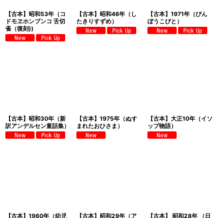
【古本】昭和53年（コ
【古本】昭和46年（し
【古本】1971年（びん
ドモヱホンブンコ 舌切
たきりすずめ）
ぼうこびと）
雀（復刻))
【古本】昭和30年（新
【古本】1975年（ぬす
【古本】大正10年（イソ
訳アンデルセン童話集）
まれたおひさま）
ップ物語）
【古本】1960年（幼児
【古本】昭和29年（ア
【古本】 昭和28年 （日