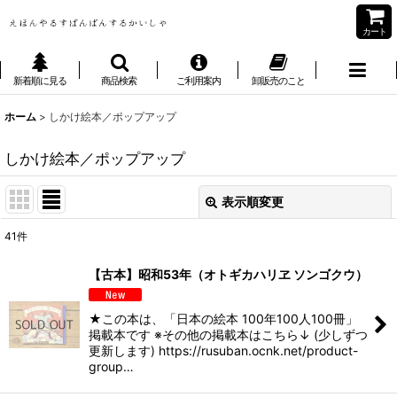
カート
新着順に見る
商品検索
ご利用案内
卸販売のこと
ホーム
>
しかけ絵本／ポップアップ
しかけ絵本／ポップアップ
表示順変更
閉じる
41
件
表示数
:
【古本】昭和53年（オトギカハリヱ ソンゴクウ）
並び順
:
★この本は、「日本の絵本 100年100人100冊」
掲載本です ※その他の掲載本はこちら↓ (少しずつ
絞り込む
更新します) https://rusuban.ocnk.net/product-
group…