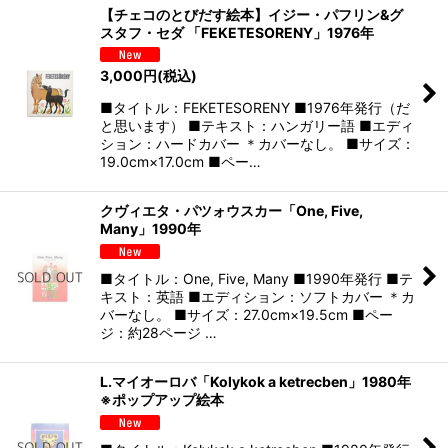
【チェコのとびだす絵本】イジー・パフリン&グ
スタフ・セダ 「FEKETESORENY」1976年
3,000
円
(税込)
■タイトル：FEKETESORENY ■1976年発行（だ
と思います） ■テキスト：ハンガリー語 ■エディ
ション：ハードカバー ＊カバーなし。 ■サイズ：
19.0cm×17.0cm ■ペー…
クヴィエタ・パツォウスカー「One, Five,
Many」1990年
■タイトル：One, Five, Many ■1990年発行 ■テ
キスト：英語 ■エディション：ソフトカバー ＊カ
バーなし。 ■サイズ：27.0cm×19.5cm ■ペー
ジ：約28ページ …
L.マイオーロバ「Kolykok a ketrecben」1980年
※ポップアップ絵本