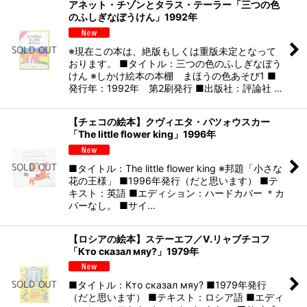
アネット・チゾンとタラス・テーラー「三つの色
のふしぎなぼうけん」1992年
※現在この本は、絶版もしくは重版未定となって
おります。 ■タイトル：三つの色のふしぎなぼう
けん ※しかけ絵本の本棚 まほうの色あそび1 ■
発行年：1992年 第2刷発行 ■出版社：評論社 …
【チェコの絵本】クヴィエタ・パツォウスカー
「The little flower king」1996年
■タイトル：The little flower king ※邦題「小さな
花の王様」 ■1996年発行（だと思います） ■テ
キスト：英語 ■エディション：ハードカバー ＊カ
バーなし。 ■サイ…
【ロシアの絵本】ステーエフ／V.リャブチコフ
「Кто сказал мяу?」1979年
■タイトル：Кто сказал мяу? ■1979年発行
（だと思います） ■テキスト：ロシア語 ■エディ