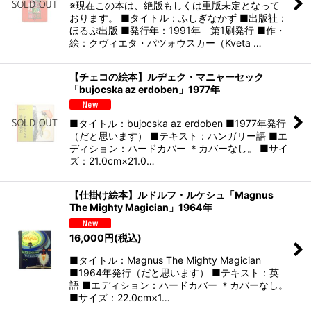
※現在この本は、絶版もしくは重版未定となって
おります。 ■タイトル：ふしぎなかず ■出版社：
ほるぷ出版 ■発行年：1991年 第1刷発行 ■作・
絵：クヴィエタ・パツォウスカー（Kveta …
【チェコの絵本】ルヂェク・マニャーセック
「bujocska az erdoben」1977年
■タイトル：bujocska az erdoben ■1977年発行
（だと思います） ■テキスト：ハンガリー語 ■エ
ディション：ハードカバー ＊カバーなし。 ■サイ
ズ：21.0cm×21.0…
【仕掛け絵本】ルドルフ・ルケシュ「Magnus
The Mighty Magician」1964年
16,000
円
(税込)
■タイトル：Magnus The Mighty Magician
■1964年発行（だと思います） ■テキスト：英
語 ■エディション：ハードカバー ＊カバーなし。
■サイズ：22.0cm×1…