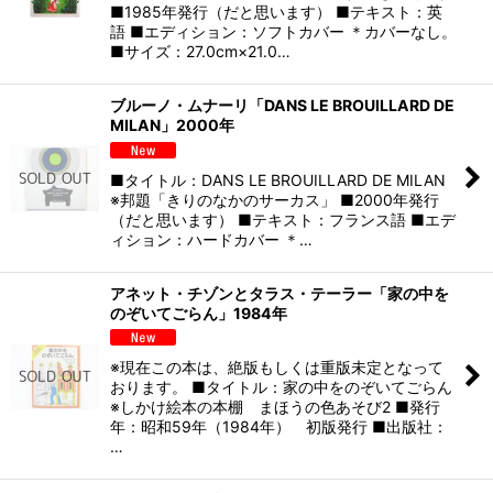
■1985年発行（だと思います） ■テキスト：英
語 ■エディション：ソフトカバー ＊カバーなし。
■サイズ：27.0cm×21.0…
ブルーノ・ムナーリ「DANS LE BROUILLARD DE
MILAN」2000年
■タイトル：DANS LE BROUILLARD DE MILAN
※邦題「きりのなかのサーカス」 ■2000年発行
（だと思います） ■テキスト：フランス語 ■エデ
ィション：ハードカバー ＊…
アネット・チゾンとタラス・テーラー「家の中を
のぞいてごらん」1984年
※現在この本は、絶版もしくは重版未定となって
おります。 ■タイトル：家の中をのぞいてごらん
※しかけ絵本の本棚 まほうの色あそび2 ■発行
年：昭和59年（1984年） 初版発行 ■出版社：
…