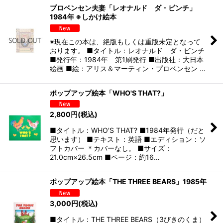
プロベンセン夫妻「レオナルド ダ・ビンチ」
1984年 ※しかけ絵本
※現在この本は、絶版もしくは重版未定となって
おります。 ■タイトル：レオナルド ダ・ビンチ
■発行年：1984年 第1刷発行 ■出版社：大日本
絵画 ■絵：アリス＆マーティン・プロベンセン …
ポップアップ絵本「WHO'S THAT?」
2,800
円
(税込)
■タイトル：WHO'S THAT? ■1984年発行（だと
思います） ■テキスト：英語 ■エディション：ソ
フトカバー ＊カバーなし。 ■サイズ：
21.0cm×26.5cm ■ページ：約16…
ポップアップ絵本「THE THREE BEARS」1985年
3,000
円
(税込)
■タイトル：THE THREE BEARS（3びきのくま）