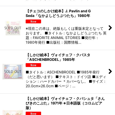
【チェコのしかけ絵本】J. Pavlin and G
Seda「なかよしどうぶつたち」1980年
※現在この本は、絶版もしくは重版未定となって
おります。 ■タイトル：なかよしどうぶつたち 英
題：FAVORITE ANIMAL STORIES ■発行年：
1980年発行 ■出版社：国際情報…
【しかけ絵本】ヴォイチェフ・クバスタ
「ASCHENBRODEL」1985年
■タイトル：ASCHENBRODEL ■1985年発行
（だと思います） ■テキスト：ドイツ語 ■エディ
ション：ハードカバー ＊カバーなし。 ■サイズ：
20.0cm×26.0cm ■ページ：…
【しかけ絵本】ヴォイチェフ・クバシュタ「さん
びきのこぶた」1971年 ※日本語版（コロムビア
版）