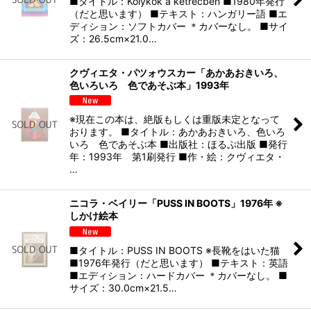
■タイトル：Kolykok a ketrecben ■1980年発行
（だと思います） ■テキスト：ハンガリー語 ■エ
ディション：ソフトカバー ＊カバーなし。 ■サイ
ズ：26.5cm×21.0…
クヴィエタ・パツォウスカー「あかあおきいろ、
色いろいろ 色であそぶ本」1993年
※現在この本は、絶版もしくは重版未定となって
おります。 ■タイトル：あかあおきいろ、色いろ
いろ 色であそぶ本 ■出版社：ほるぷ出版 ■発行
年：1993年 第1刷発行 ■作・絵：クヴィエタ・
…
ニコラ・ベイリー「PUSS IN BOOTS」1976年 ※
しかけ絵本
■タイトル：PUSS IN BOOTS ※長靴をはいた猫
■1976年発行（だと思います） ■テキスト：英語
■エディション：ハードカバー ＊カバーなし。 ■
サイズ：30.0cm×21.5…