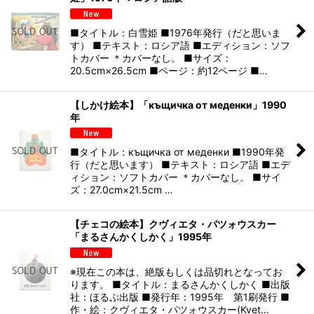
■タイトル：白雪姫 ■1976年発行（だと思いま
す） ■テキスト：ロシア語 ■エディション：ソフ
トカバー ＊カバーなし。 ■サイズ：
20.5cm×26.5cm ■ページ：約12ページ ■…
【しかけ絵本】「къщичка от меденки」1990
年
■タイトル：къщичка от меденки ■1990年発
行（だと思います） ■テキスト：ロシア語 ■エデ
ィション：ソフトカバー ＊カバーなし。 ■サイ
ズ：27.0cm×21.5cm …
【チェコの絵本】クヴィエタ・パツォウスカー
「まるさんかくしかく」1995年
※現在この本は、絶版もしくは品切れとなってお
ります。 ■タイトル：まるさんかくしかく ■出版
社：ほるぷ出版 ■発行年：1995年 第1刷発行 ■
作・絵：クヴィエタ・パツォウスカー(Kvet…