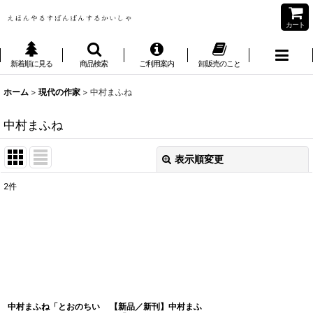
カート
新着順に見る
商品検索
ご利用案内
卸販売のこと
ホーム
>
現代の作家
>
中村まふね
中村まふね
表示順変更
閉じる
2
件
表示数
:
並び順
:
絞り込む
中村まふね「とおのちい
【新品／新刊】中村まふ