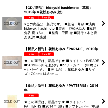
【CD / 新品】 hideyuki hashimoto「草稿」
2019年 ※花松あゆみ(絵)
※この商品は、新品です。 ■題名｜草稿 ■演奏｜
hideyuki hashimoto ■装画｜花松あゆみ ■意匠｜
⻆谷 慶（Su-） ■整音｜甲田 徹 ■発行：本と音
楽 紙片 ■感謝…
【新品／新刊】 花松あゆみ「PARADE」2019年
★この商品は、新品です★ ■タイトル：PARADE
■2019年5月 初版発行 ■ソフトカバー（中綴じ）
※カバー付き。 ■著（絵）：花松あゆみ ■サイ
ズ：7.0cm×14.8cm …
【新品／新刊】 花松あゆみ「PATTERNS」2014
年
★この商品は、新品です★ ■タイトル：
PATTERNS ■2014年 発行 ■ソフトカバー（中綴