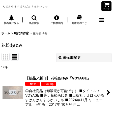
カート
新着順に見る
商品検索
ご利用案内
卸販売のこと
ホーム
>
現代の作家
>
花松あゆみ
花松あゆみ
表示順変更
閉じる
17
件
表示数
:
【新品／新刊】 花松あゆみ「VOYAGE」
並び順
:
◎自社商品（卸販売が可能です） ■タイトル：
VOYAGE ■著：花松あゆみ ■出版社：えほんやる
絞り込む
すばんばんするかいしゃ ■2024年11月 リニュー
アル ※初版：2017年 10月発行 …