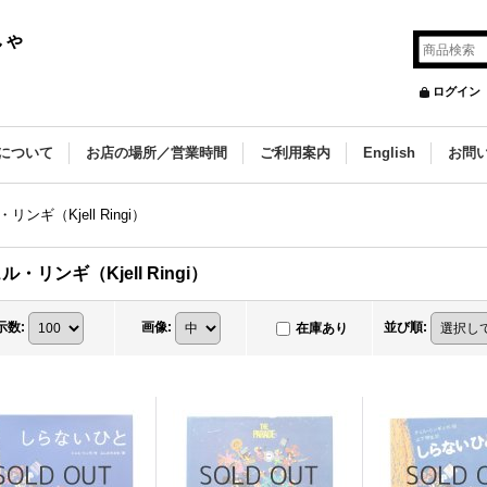
しゃ
ログイン
について
お店の場所／営業時間
ご利用案内
English
お問
リンギ（Kjell Ringi）
ル・リンギ（Kjell Ringi）
示数
:
画像
:
並び順
:
在庫あり