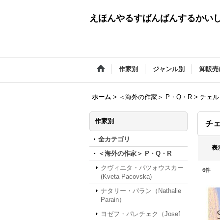
えほんやるすばんばんするかい
作家別
ジャンル別
卸販売
ホーム
>
＜海外の作家＞ P・Q・R
>
チェル・
作家別
チェ
全カテゴリ
表
＜海外の作家＞ P・Q・R
クヴィエタ・パツォウスカー
6
件
(Kveta Pacovska)
ナタリー・パラン（Nathalie
Parain）
ヨゼフ・パレチェク（Josef