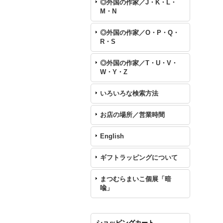
◎外国の作家／J・K・L・
M・N
◎外国の作家／O・P・Q・
R・S
◎外国の作家／T・U・V・
W・Y・Z
いろいろな検索方法
お店の場所／営業時間
English
ギフトラッピングについて
まつむらまいこ個展「暗
喩」
ショッピングカート