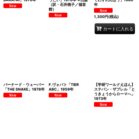
（訳・石井桃子／福音
年
館）
1,300
円
(税込)
カートに入れる
バーナード・ウェーバー
F.ヴォパト「TIER
【学研ワールドえほん】
「THE SNAKE」1978年
ABC」1959年
ステパン・ザブレル「と
うきょうからローマへ」
1973年