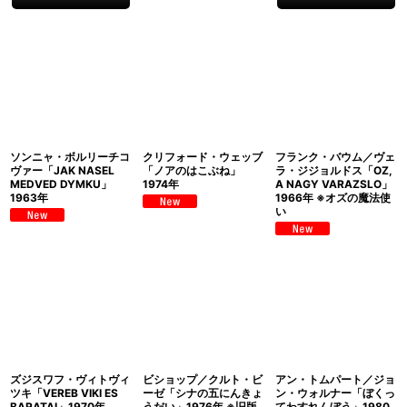
ソンニャ・ボルリーチコ
クリフォード・ウェッブ
フランク・バウム／ヴェ
ヴァー「JAK NASEL
「ノアのはこぶね」
ラ・ジジョルドス「OZ,
MEDVED DYMKU」
1974年
A NAGY VARAZSLO」
1963年
1966年 ※オズの魔法使
い
ズジスワフ・ヴィトヴィ
ビショップ／クルト・ビ
アン・トムパート／ジョ
ツキ「VEREB VIKI ES
ーゼ「シナの五にんきょ
ン・ウォルナー「ぼくっ
BARATAI」1970年
うだい」1976年 ※旧版
てわすれんぼう」1980