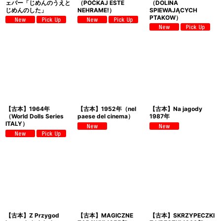
ェバー「じめんのうえと
（POČKAJ ESTE
（DOLINA
じめんのした」
NEHRAME!）
SPIEWAJĄCYCH
PTAKOW）
【古本】1964年
【古本】1952年（nel
【古本】Na jagody
（World Dolls Series
paese del cinema）
1987年
ITALY）
【古本】Z Przygod
【古本】MAGICZNE
【古本】SKRZYPECZKI