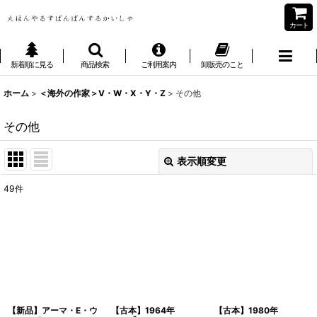
カート
新着順に見る
商品検索
ご利用案内
卸販売のこと
ホーム
>
＜海外の作家＞V・W・X・Y・Z
>
その他
その他
表示順変更
閉じる
49
件
表示数
:
並び順
:
絞り込む
【新品】アーマ・E・ウ
【古本】1964年
【古本】1980年