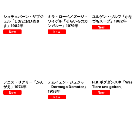
シュチェパーン・ザブジ
ミラ・ローベ／ズージ・
ユルゲン・ヴルフ「かな
ェル「しおとおひめさ
ワイゲル「そらいろのカ
づちスープ」1982年
ま」1982年
ンガルー」1979年
デニス・リグリー「かん
デムイェン・ジュジャ
H.K.ボグダンスキ「Was
がえ」1974年
「Dormogo Domotor」
Tiere uns geben」
1958年