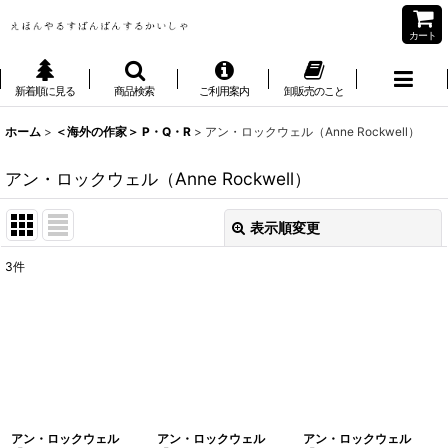
カート
新着順に見る
商品検索
ご利用案内
卸販売のこと
ホーム
>
＜海外の作家＞ P・Q・R
>
アン・ロックウェル（Anne Rockwell）
アン・ロックウェル（Anne Rockwell）
表示順変更
閉じる
3
件
表示数
:
並び順
:
絞り込む
アン・ロックウェル
アン・ロックウェル
アン・ロックウェル