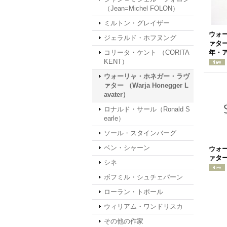
（Jean=Michel FOLON）
ミルトン・グレイザー
ウォ
ジェラルド・ホフヌング
ァター「
コリータ・ケント （CORITA
年・
KENT）
ウォーリャ・ホネガー・ラヴ
ァター （Warja Honegger L
avater）
ロナルド・サール（Ronald S
earle）
ソール・スタインバーグ
ベン・シャーン
ウォ
ァター「
シネ
ボフミル・シュチェパーン
ローラン・トポール
ウィリアム・ワンドリスカ
その他の作家