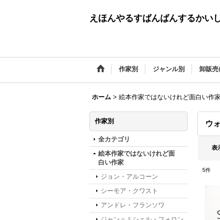
えほんやるすばんばんするかい
作家別
ジャンル別
卸販売
ホーム
>
絵本作家ではないけれど面白い作
作家別
ウォ
全カテゴリ
表
絵本作家ではないけれど面
白い作家
5
件
ジョン・アルコーン
シーモア・クワスト
アンドレ・フランソワ
ジャン＝ミシェル・フォロン