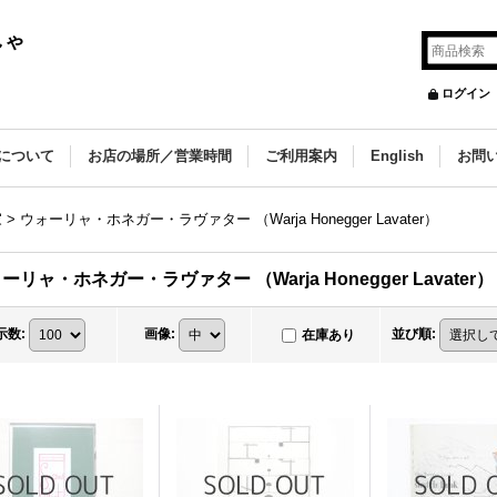
しゃ
ログイン
について
お店の場所／営業時間
ご利用案内
English
お問
家
>
ウォーリャ・ホネガー・ラヴァター （Warja Honegger Lavater）
ーリャ・ホネガー・ラヴァター （Warja Honegger Lavater）
示数
:
画像
:
並び順
:
在庫あり