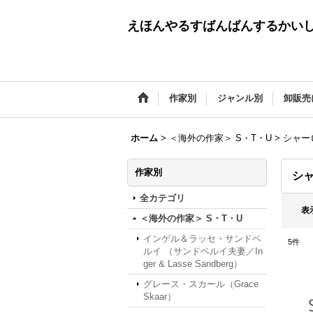
えほんやるすばんばんするかい
作家別
ジャンル別
卸販売
ホーム
>
＜海外の作家＞ S・T・U
>
シャーロ
作家別
シャ
全カテゴリ
表
＜海外の作家＞ S・T・U
インゲル＆ラッセ・サンドベ
5
件
ルイ （サンドベルイ夫妻／In
ger & Lasse Sandberg）
グレース・スカール（Grace
Skaar）