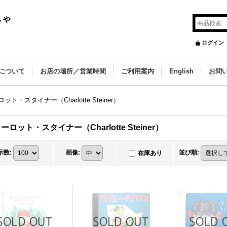
しゃ
ログイン
について
お店の場所／営業時間
ご利用案内
English
お問
ット・スタイナー（Charlotte Steiner）
ーロット・スタイナー（Charlotte Steiner）
示数
:
画像
:
並び順
:
在庫あり