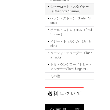
シャーロット・スタイナー
（Charlotte Steiner）
ヘレン・ストーン（Helen St
one）
ポール・ストロイエル（Poul
Stroyer）
イジー・トゥルンカ （Jiri Tr
nka）
ターシャ・テューダー（Tash
a Tudor）
トミ・ウンゲラー（トミー・
アンゲラー/Tomi Ungerer）
その他