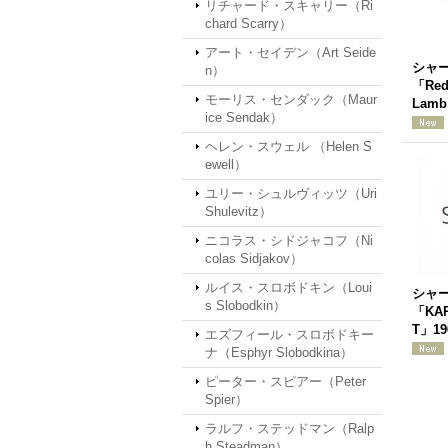
リチャード・スキャリー（Ri
chard Scarry）
アート・セイデン（Art Seide
シャ
n）
「Red 
モーリス・センダック（Maur
Lamb
ice Sendak）
ヘレン・スウェル （Helen S
ewell）
ユリー・シュルヴィッツ（Uri
Shulevitz）
ニコラス・シドジャコフ（Ni
colas Sidjakov）
ルイス・スロボドキン（Loui
シャ
s Slobodkin）
「KAR
T」19
エズフィール・スロボドキー
ナ（Esphyr Slobodkina）
ピーター・スピアー（Peter
Spier）
ラルフ・ステッドマン（Ralp
h Steadman）