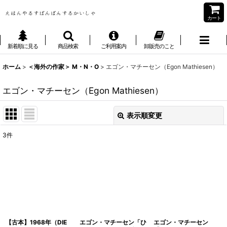
カート
新着順に見る
商品検索
ご利用案内
卸販売のこと
ホーム
>
＜海外の作家＞ M・N・O
>
エゴン・マチーセン（Egon Mathiesen）
エゴン・マチーセン（Egon Mathiesen）
表示順変更
閉じる
3
件
表示数
:
並び順
:
絞り込む
【古本】1968年（DIE
エゴン・マチーセン「ひ
エゴン・マチーセン