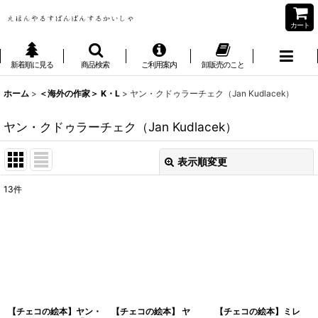
カート
新着順に見る
商品検索
ご利用案内
卸販売のこと
ホーム
>
＜海外の作家＞ K・L
>
ヤン・クドゥラーチェク（Jan Kudlacek）
ヤン・クドゥラーチェク（Jan Kudlacek）
表示順変更
閉じる
13
件
表示数
:
並び順
:
絞り込む
【チェコの絵本】ヤン・
【チェコの絵本】 ヤ
【チェコの絵本】ミレ