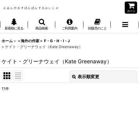
カート
新着順に見る
商品検索
ご利用案内
卸販売のこと
ホーム
>
＜海外の作家＞ F・G・H・I・J
>
ケイト・グリーナウェイ（Kate Greenaway）
ケイト・グリーナウェイ（Kate Greenaway）
表示順変更
閉じる
11
件
表示数
:
並び順
:
絞り込む