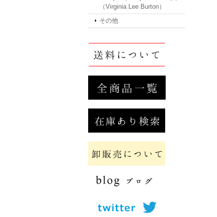
（Virginia Lee Burton）
その他