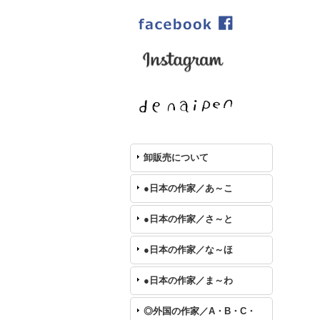
卸販売について
●日本の作家／あ～こ
●日本の作家／さ～と
●日本の作家／な～ほ
●日本の作家／ま～わ
◎外国の作家／A・B・C・