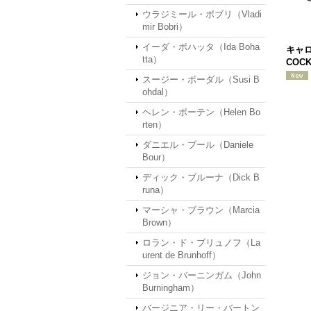
ウラジミール・ボブリ（Vladi
mir Bobri）
イーダ・ボハッタ（Ida Boha
キャロ
tta）
COCK
スージー・ボーダル（Susi B
ohdal）
ヘレン・ボーテン（Helen Bo
rten）
ダニエル・ブール（Daniele
Bour）
ディック・ブルーナ（Dick B
runa）
マーシャ・ブラウン（Marcia
Brown）
ロラン・ド・ブリュノフ（La
urent de Brunhoff）
ジョン・バーニンガム（John
Burningham）
バージニア・リー・バートン