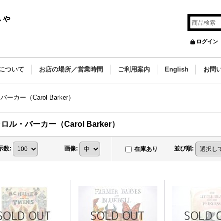
しゃ
ログイン
について
お店の場所／営業時間
ご利用案内
English
お問
ーカー（Carol Barker）
ロル・バーカー（Carol Barker）
示数
:
画像
:
並び順
:
在庫あり