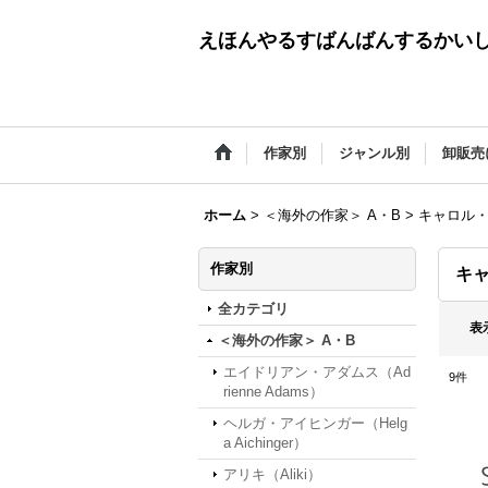
えほんやるすばんばんするかい
作家別
ジャンル別
卸販売
ホーム
>
＜海外の作家＞ A・B
>
キャロル・バ
作家別
キャ
全カテゴリ
表
＜海外の作家＞ A・B
エイドリアン・アダムス（Ad
9
件
rienne Adams）
ヘルガ・アイヒンガー（Helg
a Aichinger）
アリキ（Aliki）