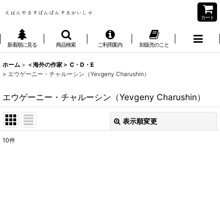
カート
新着順に見る
商品検索
ご利用案内
卸販売のこと
ホーム
>
＜海外の作家＞ C・D・E
>
エウゲーニー・チャルーシン（Yevgeny Charushin）
エウゲーニー・チャルーシン（Yevgeny Charushin）
表示順変更
閉じる
10
件
表示数
:
並び順
:
絞り込む