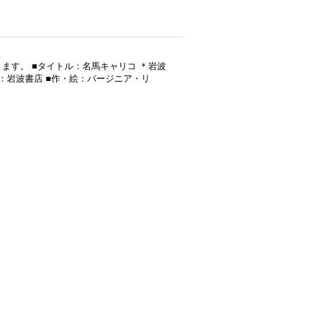
ます。 ■タイトル：名馬キャリコ ＊岩波
社：岩波書店 ■作・絵：バージニア・リ