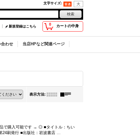
文字サイズ
:
0
カートの中身
新規登録はこちら
い合わせ
当店HPなど関連ページ
表示方法
:
品で購入可能です → ◎ ■タイトル：ちい
第24刷発行 ■出版社：岩波書店 …