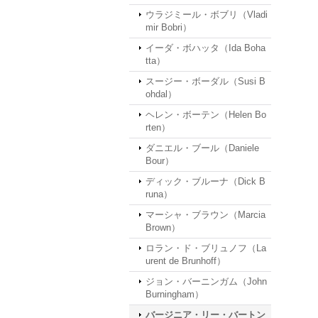
ウラジミール・ボブリ（Vladi
mir Bobri）
イーダ・ボハッタ（Ida Boha
tta）
スージー・ボーダル（Susi B
ohdal）
ヘレン・ボーテン（Helen Bo
rten）
ダニエル・ブール（Daniele
Bour）
ディック・ブルーナ（Dick B
runa）
マーシャ・ブラウン（Marcia
Brown）
ロラン・ド・ブリュノフ（La
urent de Brunhoff）
ジョン・バーニンガム（John
Burningham）
バージニア・リー・バートン