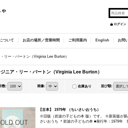
しゃ
ログイン
について
お店の場所／営業時間
ご利用案内
English
お問
ー・バートン（Virginia Lee Burton）
ジニア・リー・バートン（Virginia Lee Burton）
示数
:
画像
:
並び順
:
在庫あり
【古本】 1979年 （ちいさいおうち）
※旧版（岩波の子どもの本 版）です。 ※新装版が新
さいおうち ＊岩波の子どもの本 ■発行年：1979年 