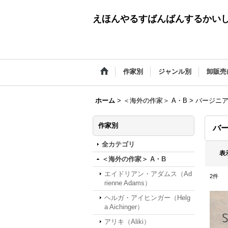
えほんやるすばんばんするかい
作家別
ジャンル別
卸販売
ホーム
>
＜海外の作家＞ A・B
>
バージニア・リ
作家別
バー
全カテゴリ
表
＜海外の作家＞ A・B
エイドリアン・アダムス（Ad
2
件
rienne Adams）
ヘルガ・アイヒンガー（Helg
a Aichinger）
アリキ（Aliki）