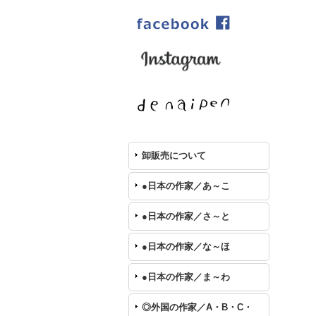
卸販売について
●日本の作家／あ～こ
●日本の作家／さ～と
●日本の作家／な～ほ
●日本の作家／ま～わ
◎外国の作家／A・B・C・