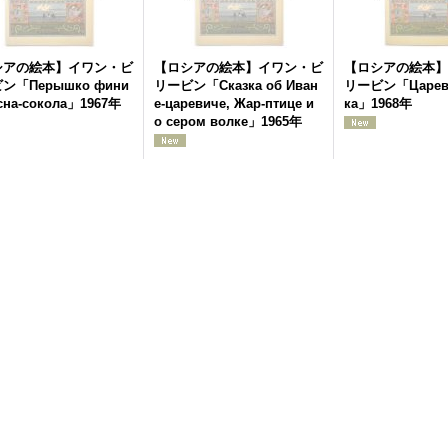
シアの絵本】イワン・ビ
【ロシアの絵本】イワン・ビ
【ロシアの絵本】
ン「Перышко фини
リービン「Сказка об Иван
リービン「Царевн
ясна-сокола」1967年
е-царевиче, Жар-птице и
ка」1968年
о сером волке」1965年