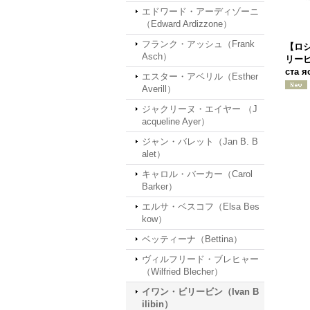
エドワード・アーディゾーニ
（Edward Ardizzone）
フランク・アッシュ（Frank
【ロ
Asch）
リービ
ста 
エスター・アベリル（Esther
Averill）
ジャクリーヌ・エイヤー （J
acqueline Ayer）
ジャン・バレット（Jan B. B
alet）
キャロル・バーカー（Carol
Barker）
エルサ・ベスコフ（Elsa Bes
kow）
ベッティーナ（Bettina）
ヴィルフリード・ブレヒャー
（Wilfried Blecher）
イワン・ビリービン（Ivan B
ilibin）