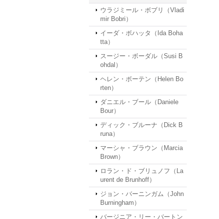
ウラジミール・ボブリ（Vladi
mir Bobri）
イーダ・ボハッタ（Ida Boha
tta）
スージー・ボーダル（Susi B
ohdal）
ヘレン・ボーテン（Helen Bo
rten）
ダニエル・ブール（Daniele
Bour）
ディック・ブルーナ（Dick B
runa）
マーシャ・ブラウン（Marcia
Brown）
ロラン・ド・ブリュノフ（La
urent de Brunhoff）
ジョン・バーニンガム（John
Burningham）
バージニア・リー・バートン