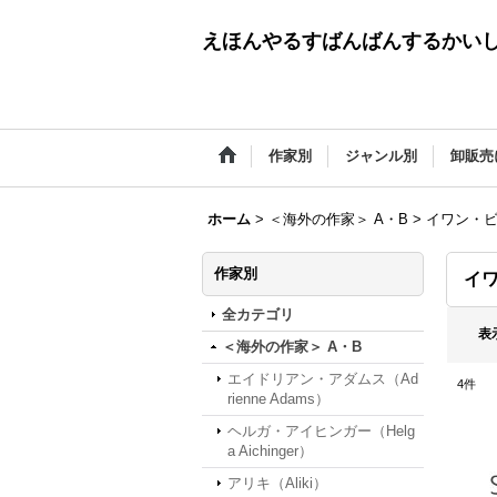
えほんやるすばんばんするかい
作家別
ジャンル別
卸販売
ホーム
>
＜海外の作家＞ A・B
>
イワン・ビリー
作家別
イワ
全カテゴリ
表
＜海外の作家＞ A・B
エイドリアン・アダムス（Ad
4
件
rienne Adams）
ヘルガ・アイヒンガー（Helg
a Aichinger）
アリキ（Aliki）