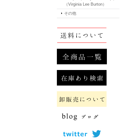
（Virginia Lee Burton）
その他