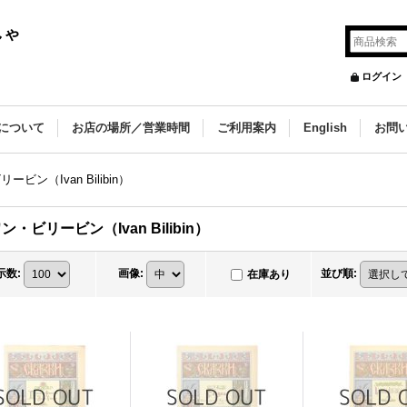
しゃ
ログイン
について
お店の場所／営業時間
ご利用案内
English
お問
ビン（Ivan Bilibin）
ン・ビリービン（Ivan Bilibin）
示数
:
画像
:
並び順
:
在庫あり