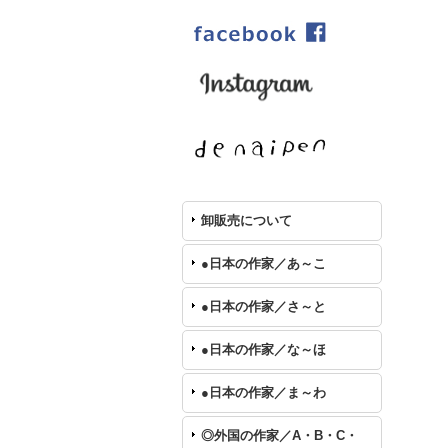
卸販売について
●日本の作家／あ～こ
●日本の作家／さ～と
●日本の作家／な～ほ
●日本の作家／ま～わ
◎外国の作家／A・B・C・