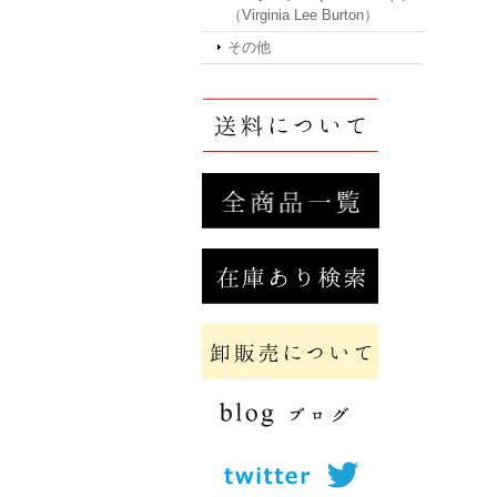
（Virginia Lee Burton）
その他