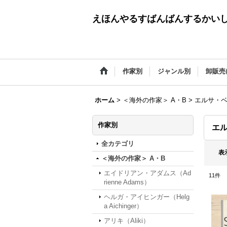
えほんやるすばんばんするかい
作家別
ジャンル別
卸販売
ホーム
>
＜海外の作家＞ A・B
>
エルサ・ベス
作家別
エル
全カテゴリ
表
＜海外の作家＞ A・B
エイドリアン・アダムス（Ad
11
件
rienne Adams）
ヘルガ・アイヒンガー（Helg
a Aichinger）
アリキ（Aliki）