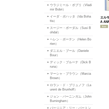
ウラジミール・ボブリ（Vladi
mir Bobri）
イーダ・ボハッタ（Ida Boha
エルサ
tta）
A AN
スージー・ボーダル（Susi B
ohdal）
ヘレン・ボーテン（Helen Bo
rten）
ダニエル・ブール（Daniele
Bour）
ディック・ブルーナ（Dick B
runa）
マーシャ・ブラウン（Marcia
Brown）
ロラン・ド・ブリュノフ（La
urent de Brunhoff）
ジョン・バーニンガム（John
Burningham）
バージニア・リー・バートン