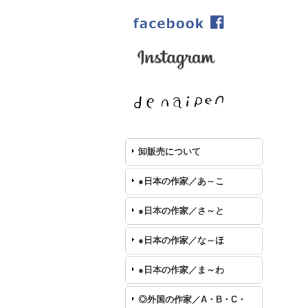
卸販売について
●日本の作家／あ～こ
●日本の作家／さ～と
●日本の作家／な～ほ
●日本の作家／ま～わ
◎外国の作家／A・B・C・