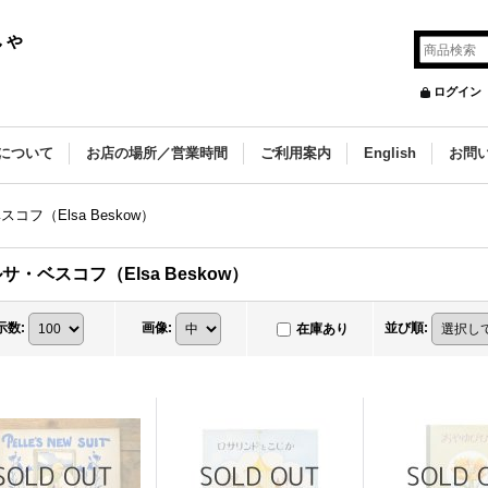
しゃ
ログイン
について
お店の場所／営業時間
ご利用案内
English
お問
コフ（Elsa Beskow）
サ・ベスコフ（Elsa Beskow）
示数
:
画像
:
並び順
:
在庫あり