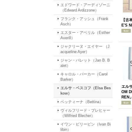
エドワード・アーディゾーニ
（Edward Ardizzone）
フランク・アッシュ（Frank
【古本
Asch）
E'S 
エスター・アベリル（Esther
Averill）
ジャクリーヌ・エイヤー （J
acqueline Ayer）
ジャン・バレット（Jan B. B
alet）
キャロル・バーカー（Carol
Barker）
エルサ
エルサ・ベスコフ（Elsa Bes
OM D
kow）
REN」
ベッティーナ（Bettina）
ヴィルフリード・ブレヒャー
（Wilfried Blecher）
イワン・ビリービン（Ivan Bi
libin）