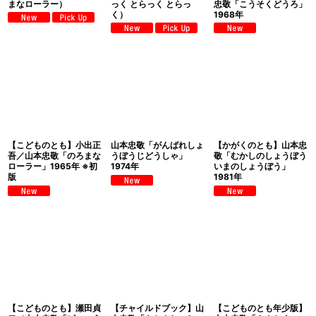
まなローラー）
っく とらっく とらっ
忠敬「こうそくどうろ」
く）
1968年
【こどものとも】小出正
山本忠敬「がんばれしょ
【かがくのとも】山本忠
吾／山本忠敬「のろまな
うぼうじどうしゃ」
敬「むかしのしょうぼう
ローラー」1965年 ※初
1974年
いまのしょうぼう」
版
1981年
【こどものとも】瀬田貞
【チャイルドブック】山
【こどものとも年少版】