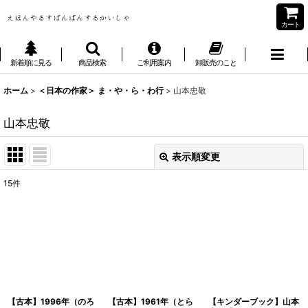
カート
新着順に見る
商品検索
ご利用案内
卸販売のこと
ホーム
>
＜日本の作家＞ ま・や・ら・わ行
>
山本忠敬
山本忠敬
表示順変更
閉じる
15
件
表示数
:
並び順
:
絞り込む
【古本】1996年（のろ
【古本】1961年（とら
【キンダーブック】山本