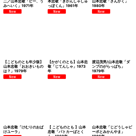
二／山本忠敬「ピー、う
本忠敬「きかんしゃしゅ
山本忠敬「さんかく」
みへいく」1971年
っぽくん」1961年
1980年
【こどものとも年少版】
【かがくのとも】山本忠
渡辺茂男/山本忠敬「ダ
山本忠敬「おおきいもの
敬「じてんしゃ」1973
ンプのがらっぱち」
は？」1979年
年
1979年
山本忠敬「けむりのおば
【 こどものとも 】山本
山本忠敬「じどうしゃピ
けユーラ」
忠敬「パトカーぱとく
ーポとみかんやま」