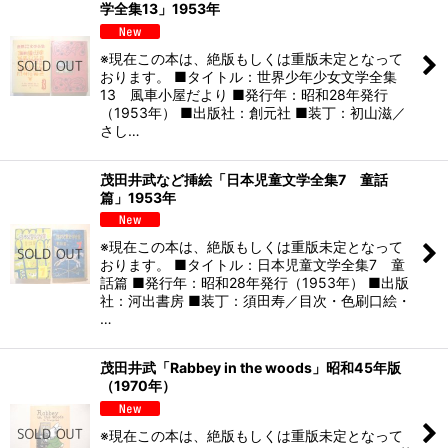
学全集13」1953年
※現在この本は、絶版もしくは重版未定となって
おります。 ■タイトル：世界少年少女文学全集
13 風車小屋だより ■発行年：昭和28年発行
（1953年） ■出版社：創元社 ■装丁：初山滋／
さし…
茂田井武など挿絵「日本児童文学全集7 童話
篇」1953年
※現在この本は、絶版もしくは重版未定となって
おります。 ■タイトル：日本児童文学全集7 童
話篇 ■発行年：昭和28年発行（1953年） ■出版
社：河出書房 ■装丁：須田寿／目次・色刷口絵・
…
茂田井武「Rabbey in the woods」昭和45年版
（1970年）
※現在この本は、絶版もしくは重版未定となって