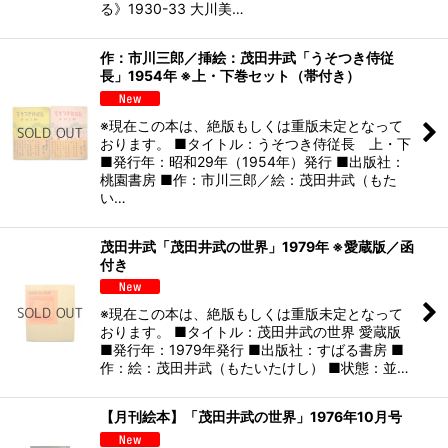
る》1930-33 大川美…
作：市川三郎／挿絵：茂田井武「うそつき侍従
長」1954年 ※上・下巻セット（帯付き）
※現在この本は、絶版もしくは重版未定となって
おります。 ■タイトル：うそつき侍従長 上・下
■発行年：昭和29年（1954年）発行 ■出版社：
桃園書房 ■作：市川三郎／絵：茂田井武（もた
い…
茂田井武「茂田井武の世界」1979年 ※愛蔵版／函
付き
※現在この本は、絶版もしくは重版未定となって
おります。 ■タイトル：茂田井武の世界 愛蔵版
■発行年：1979年発行 ■出版社：すばる書房 ■
作：絵：茂田井武（もたいたけし） ■状態：並…
【月刊絵本】「茂田井武の世界」1976年10月号