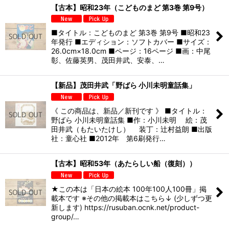
【古本】昭和23年（こどものまど 第3巻 第9号）
■タイトル：こどものまど 第3巻 第9号 ■昭和23
年発行 ■エディション：ソフトカバー ■サイズ：
26.0cm×18.0cm ■ページ：16ページ ■画：中尾
彰、佐藤英男、茂田井武、安泰、…
【新品】茂田井武「野ばら 小川未明童話集」
《 この商品は、新品／新刊です 》 ■タイトル：
野ばら 小川未明童話集 ■作：小川未明 絵：茂
田井武（もたいたけし） 装丁：辻村益朗 ■出版
社：童心社 ■2012年 第6刷発行…
【古本】昭和53年（あたらしい船（復刻））
★この本は「日本の絵本 100年100人100冊」掲
載本です ※その他の掲載本はこちら↓ (少しずつ更
新します) https://rusuban.ocnk.net/product-
group/…