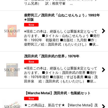
リム兄弟） 訳：相良守峯 …
柴野民三／茂田井武「山ねこせんちょう」1992年
※旧版
※現在この本は、絶版もしくは重版未定となって
おります。 ■タイトル：山ねこせんちょう ■発行
年：1992年 初版発行 ■出版社：九月館 ■作：
柴野民三／絵：茂田井武（もたいたけし） ■状…
茂田井武「茂田井武の世界」1976年
※現在この本は、絶版もしくは重版未定となって
おります。 ■タイトル：茂田井武の世界 ■発行
年：1976年発行 ■出版社：すばる書房 ■編：茂
田井泉 絵：茂田井武（もたいたけし） ■状…
【Marche Motai】茂田井武・包装紙セット
★この商品は、新品です★ 【Marche Motai】茂