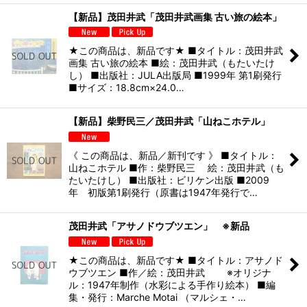
【新品】茂田井武「茂田井武画集 古い旅の絵本」
★この商品は、新品です★ ■タイトル：茂田井武
画集 古い旅の絵本 ■絵：茂田井武（もたいたけ
し） ■出版社：JULA出版局 ■1999年 第1刷発行
■サイズ：18.8cm×24.0…
【新品】柴野民三／茂田井武「山ねこホテル」
《 この商品は、新品／新刊です 》 ■タイトル：
山ねこホテル ■作：柴野民三 絵：茂田井武（も
たいたけし） ■出版社：ビリケン出版 ■2009
年 初版第1刷発行（原書は1947年発行で…
茂田井武「アサノドウブツエン」 ※新品
★この商品は、新品です★ ■タイトル：アサノド
ウブツエン ■作／絵：茂田井武 ※オリジナ
ル：1947年制作（水彩による手作り絵本） ■編
集・発行：Marche Motai （マルシェ・…