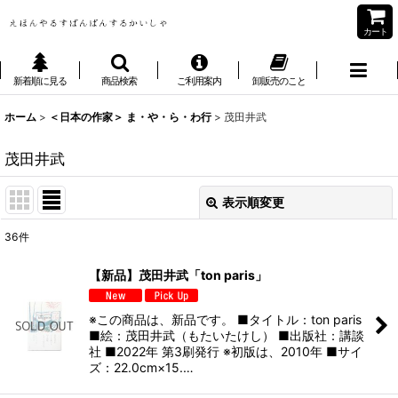
カート
新着順に見る
商品検索
ご利用案内
卸販売のこと
ホーム
>
＜日本の作家＞ ま・や・ら・わ行
>
茂田井武
茂田井武
表示順変更
閉じる
36
件
表示数
:
【新品】茂田井武「ton paris」
並び順
:
※この商品は、新品です。 ■タイトル：ton paris
■絵：茂田井武（もたいたけし） ■出版社：講談
絞り込む
社 ■2022年 第3刷発行 ※初版は、2010年 ■サイ
ズ：22.0cm×15.…