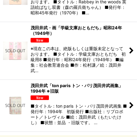
おります。 ■タイトル：Rabbey in the woods 英
語絵ばなし双書（森の羅兵衛ちゃん） ■発行年：
昭和45年発行（1970年） ■…
茂田井武・画「学級文庫おともだち」昭和24年
（1949年）
※現在この本は、絶版もしくは重版未定となって
おります。 ■タイトル：学級文庫おともだち 初
級用8 ■発行年：昭和24年発行（1949年） ■編
集：社会教育連合会 ■作：松村謙／絵：茂田井
武…
茂田井武「ton paris トン・パリ茂田井武画集」
1994年 ※旧版
■タイトル：ton paris トン・パリ茂田井武画集 ■
発行年：1994年 初版発行 ■出版社：リブロポ
ート／トレヴィル ■絵：茂田井武（もたいたけ
し） ■状態：並品 ・旧版です。 …