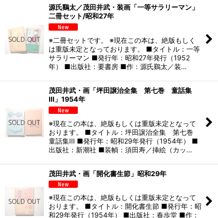
源氏鷄太／茂田井武・装画「一等サラリーマン」
二冊セット/昭和27年
※二冊セットです。 ※現在この本は、絶版もしく
は重版未定となっております。 ■タイトル：一等
サラリーマン ■発行年：昭和27年発行（1952
年） ■出版社：要書房 ■作：源氏鷄太／装…
茂田井武・画「坪田譲治全集 第七巻 童話集
III」1954年
※現在この本は、絶版もしくは重版未定となって
おります。 ■タイトル：坪田譲治全集 第七巻
童話集III ■発行年：昭和29年発行（1954年） ■
出版社：新潮社 ■装幀：須田寿／挿絵（カッ…
茂田井武・画「開化書生節」昭和29年
※現在この本は、絶版もしくは重版未定となって
おります。 ■タイトル：開化書生節 ■発行年：昭
和29年発行（1954年） ■出版社：春歩堂 ■作：