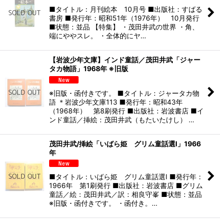
■タイトル：月刊絵本 10月号 ■出版社：すばる
書房 ■発行年：昭和51年（1976年） 10月発行
■状態：並品 【特集】 ・茂田井武の世界 ・角、
端にややスレ。 ・全体的にヤ…
【岩波少年文庫】インド童話／茂田井武「ジャー
タカ物語」1968年 ※旧版
※旧版・函付きです。 ■タイトル：ジャータカ物
語 ＊岩波少年文庫113 ■発行年：昭和43年
（1968年） 第8刷発行 ■出版社：岩波書店 ■イ
ンド童話／挿絵：茂田井武（もたいたけし） …
茂田井武/挿絵「いばら姫 グリム童話選I」1966
年
■タイトル：いばら姫 グリム童話選I ■発行年：
1966年 第1刷発行 ■出版社：岩波書店 ■グリム
童話／絵：茂田井武／訳：相良守峯 ■状態：並品
※旧版・函付きです。 ・函付き。…