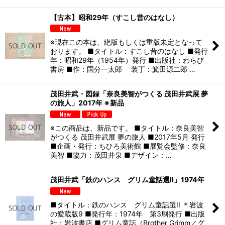
【古本】昭和29年（すこし昔のはなし）
※現在この本は、絶版もしくは重版未定となって
おります。 ■タイトル：すこし昔のはなし ■発行
年：昭和29年（1954年）発行 ■出版社：わらび
書房 ■作：国分一太郎 装丁：箕田源二郎 …
茂田井武・図録「奈良美智がつくる 茂田井武展 夢
の旅人」2017年 ※新品
※この商品は、新品です。 ■タイトル：奈良美智
がつくる 茂田井武展 夢の旅人 ■2017年5月 発行
■企画・発行：ちひろ美術館 ■展覧会監修：奈良
美智 ■協力：茂田井泉 ■デザイン：…
茂田井武「鉄のハンス グリム童話選II」1974年
■タイトル：鉄のハンス グリム童話選II ＊岩波
の愛蔵版9 ■発行年：1974年 第3刷発行 ■出版
社：岩波書店 ■グリム童話（Brother Grimm／グ