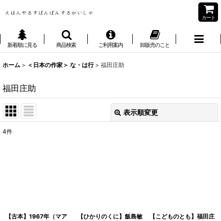
カート
新着順に見る
商品検索
ご利用案内
卸販売のこと
ホーム
>
＜日本の作家＞ な・は行
>
福田庄助
福田庄助
表示順変更
閉じる
4
件
表示数
:
並び順
:
絞り込む
【古本】1967年（マア
【ひかりのくに】飯島敏
【こどものとも】福田庄