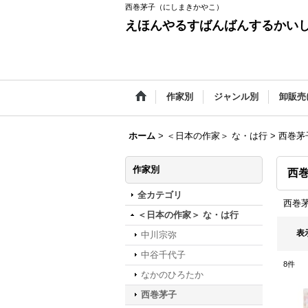
西巻茅子（にしまきかやこ）
えほんやるすばんばんするかい
作家別
ジャンル別
卸販売
ホーム
>
＜日本の作家＞ な・は行
>
西巻茅
作家別
西
全カテゴリ
西巻
＜日本の作家＞ な・は行
表
中川宗弥
中谷千代子
8
件
なかのひろたか
西巻茅子