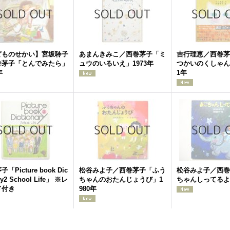
どものせかい】宮坂聆子
あまんきみこ／西巻茅子「ミ
吉行理恵／西巻茅
巻茅子「とんでみたら」
ュウのいるいえ」1973年
つかいのくしゃん
年
1年
「Picture book Dic
松谷みよ子／西巻茅子「ふう
松谷みよ子／西巻
ry2 School Life」 ※レ
ちゃんのおたんじょうび」1
ちゃんしってるよ」
ド付き
980年