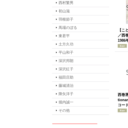
西村繁男
初山滋
羽根節子
馬場のぼる
【こ
／西
東君平
1986
土方久功
平山和子
深沢邦朗
深沢紅子
福田庄助
藤城清治
降矢洋子
西巻茅子
tiona
堀内誠一
コー
その他