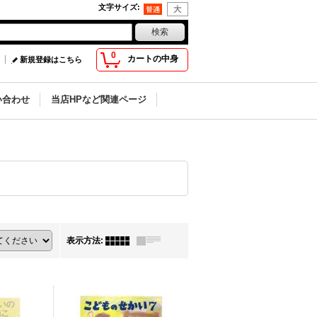
文字サイズ
:
0
カートの中身
新規登録はこちら
い合わせ
当店HPなど関連ページ
表示方法
: