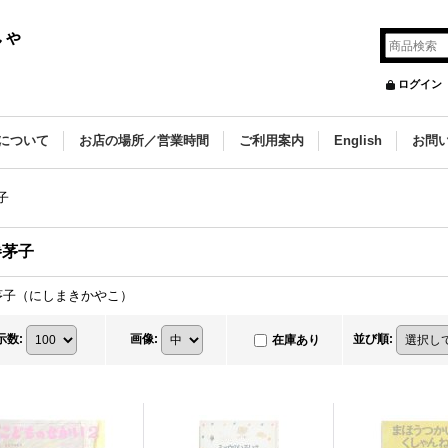
しゃ
ログイン
について
お店の場所／営業時間
ご利用案内
English
お問
子
巻茅子
茅子（にしまきかやこ）
示数
:
画像
:
並び順
:
在庫あり