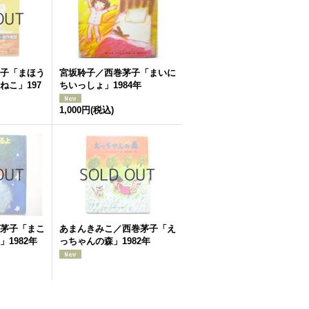
子「まほう
宮坂聆子／西巻茅子「まいに
ねこ」197
ちいっしょ」1984年
1,000円
(税込)
茅子「まこ
あまんきみこ／西巻茅子「え
1982年
っちゃんの森」1982年