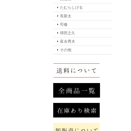
たむらしげる
長新太
司修
得田之久
富永秀夫
その他