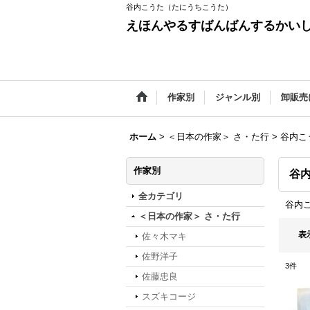
谷内こうた（たにうちこうた）
えほんやるすばんばんするかい
作家別
ジャンル別
卸販売
ホーム
>
＜日本の作家＞ さ・た行
>
谷内こ
作家別
谷
全カテゴリ
谷内
＜日本の作家＞ さ・た行
表
佐々木マキ
佐野洋子
3
件
佐藤忠良
スズキコージ