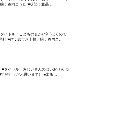
絵：谷内こうた ■状態：並品 …
■タイトル：こどものせかい9「ぼくので
至光社 ■作：武市八十雄／絵：谷内こ…
 ■タイトル：おじいさんのばいおりん ※
9年発行（だと思います） ■出版…