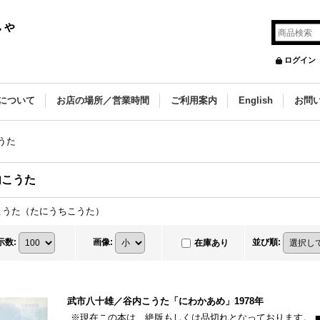
しゃ
ログイン
について
お店の場所／営業時間
ご利用案内
English
お問
うた
内こうた
こうた（たにうちこうた）
示数
:
画像
:
並び順
:
在庫あり
武市八十雄／谷内こうた「にわかあめ」1978年
※現在この本は、絶版もしくは品切れとなっております。 ■タ