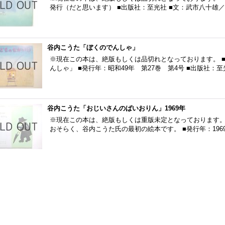
発行（だと思います） ■出版社：至光社 ■文：武市八十雄／
谷内こうた「ぼくのでんしゃ」
※現在この本は、絶版もしくは品切れとなっております。 
んしゃ」 ■発行年：昭和49年 第27巻 第4号 ■出版社：
谷内こうた「おじいさんのばいおりん」1969年
※現在この本は、絶版もしくは重版未定となっております。
おそらく、谷内こうた氏の最初の絵本です。 ■発行年：196