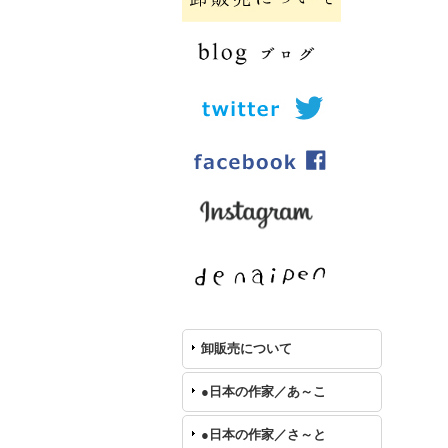
卸販売について
●日本の作家／あ～こ
●日本の作家／さ～と