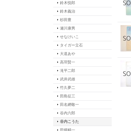
鈴木悦郎
鈴木義治
杉田豊
瀬川康男
せなけいこ
タイガー立石
大道あや
高羽賢一
滝平二郎
武井武雄
竹久夢二
田島征三
田名網敬一
谷内六郎
谷内こうた
田畑精一