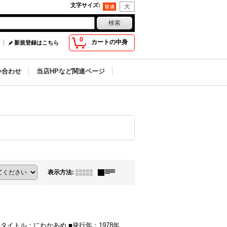
文字サイズ
:
0
カートの中身
新規登録はこちら
い合わせ
当店HPなど関連ページ
表示方法
:
イトル：にわかあめ ■発行年：1978年