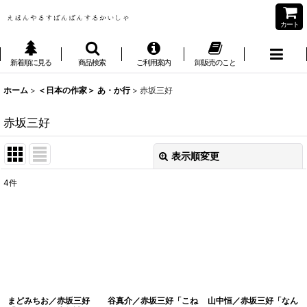
カート
新着順に見る
商品検索
ご利用案内
卸販売のこと
ホーム
>
＜日本の作家＞ あ・か行
>
赤坂三好
赤坂三好
表示順変更
閉じる
4
件
表示数
:
並び順
:
絞り込む
まどみちお／赤坂三好
谷真介／赤坂三好「こね
山中恒／赤坂三好「なん