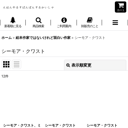
カート
新着順に見る
商品検索
ご利用案内
卸販売のこと
ホーム
>
絵本作家ではないけれど面白い作家
>
シーモア・クワスト
シーモア・クワスト
表示順変更
閉じる
12
件
表示数
:
並び順
:
絞り込む
シーモア・クワスト、ミ
シーモア・クワスト
シーモア・クワスト