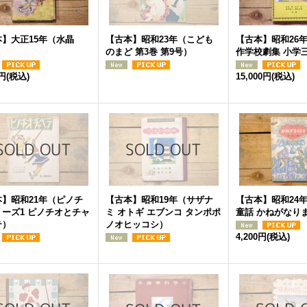
】大正15年（水晶
【古本】昭和23年（こども
【古本】昭和26
のまど 第3巻 第9号）
作学校劇集 小学
0円
(税込)
15,000円
(税込)
本】昭和21年（ピノチ
【古本】昭和19年（サザナ
【古本】昭和24
ーズ1 ピノチオとチャ
ミ オトギ エブンコ タンポポ
童話 かねがなり
テ）
ノオヒッコシ）
4,200円
(税込)