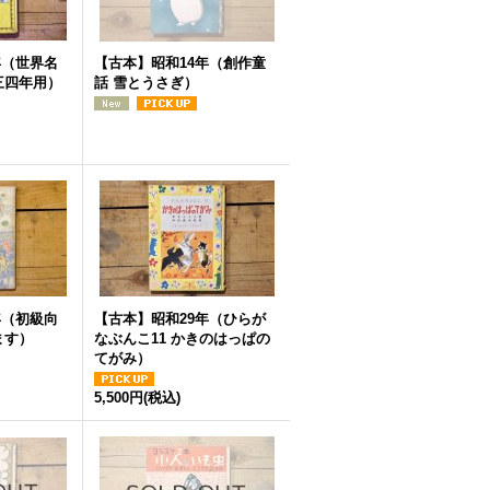
年（世界名
【古本】昭和14年（創作童
三四年用）
話 雪とうさぎ）
年（初級向
【古本】昭和29年（ひらが
ます）
なぶんこ11 かきのはっぱの
てがみ）
5,500円
(税込)