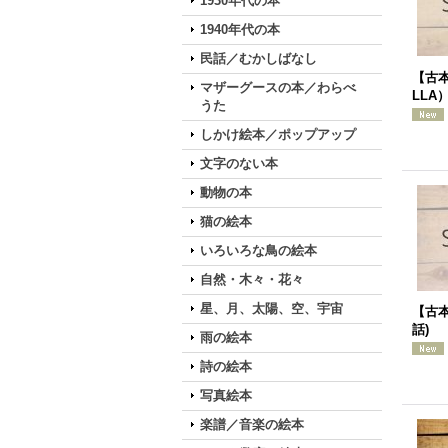
1930年代の本
1940年代の本
民話／むかしばなし
【古本
マザーグースの本／わらべ
LLA
うた
しかけ絵本／ポップアップ
文字のない本
動物の本
猫の絵本
いろいろな鳥の絵本
自然・木々・花々
星、月、太陽、空、宇宙
【古本
話)
雨の絵本
詩の絵本
写真絵本
楽譜／音楽の絵本