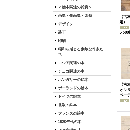
＜絵本関連の雑貨＞
画集・作品集・図録
【古本
姫）
デザイン
装丁
5,50
印刷
昭和を感じる素敵な作家た
ち
ロシア関連の本
チェコ関連の本
ハンガリーの絵本
【古
ポーランドの絵本
オシリ
ペー
ドイツの絵本
北欧の絵本
フランスの絵本
1920年代の本