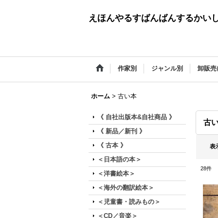
えほんやるすばんばんするかい
作家別
ジャンル別
卸販売
ホーム
>
古い本
《 自社出版本&自社商品 》
古
《 新品／新刊 》
《 古本 》
表
＜日本語の本＞
28
件
＜洋書絵本＞
＜海外の翻訳絵本＞
＜児童書・読みもの＞
＜CD／音楽＞