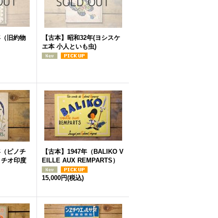
年（旧約物
【古本】昭和32年(ヨシスケ
）
エ本 小人といも虫)
年（ピノチ
【古本】1947年（BALIKO V
ノチオ印度
EILLE AUX REMPARTS）
15,000円
(税込)