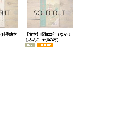
(科學繪本
【古本】昭和22年（なかよ
しぶんこ 子供の村）