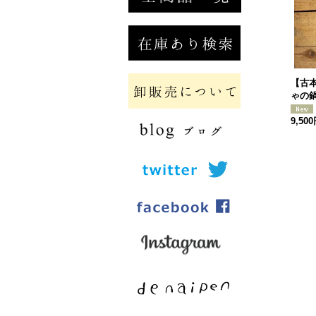
【古
ゃの
9,50