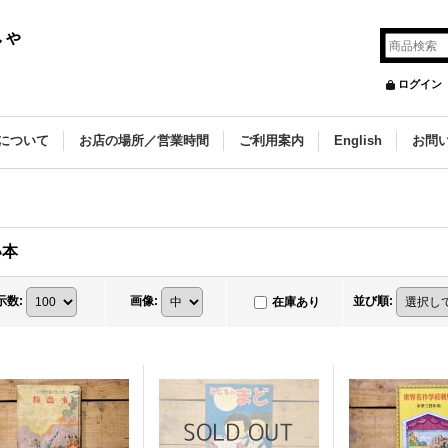
しゃ
ログイン
について
お店の場所／営業時間
ご利用案内
English
お問
い本
示数
:
画像
:
並び順
:
在庫あり