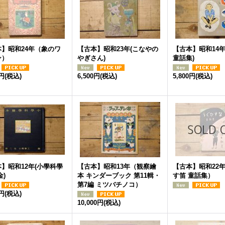
本】昭和24年（象のワ
【古本】昭和23年(こなやの
【古本】昭和14年
ン）
やぎさん)
童話集)
0円
(税込)
6,500円
(税込)
5,800円
(税込)
】昭和12年(小學科學
【古本】昭和13年（観察繪
【古本】昭和22
金)
本 キンダーブック 第11輯・
す笛 童話集）
第7編 ミツバチノコ）
0円
(税込)
10,000円
(税込)