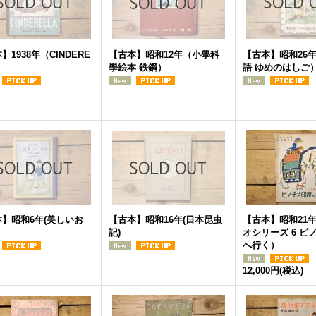
】1938年（CINDERE
【古本】昭和12年（小學科
【古本】昭和26
）
學絵本 鉄鋼）
語 ゆめのはしご
】昭和6年(美しいお
【古本】昭和16年(日本昆虫
【古本】昭和21
記)
オシリーズ 6 ピ
へ行く）
12,000円
(税込)