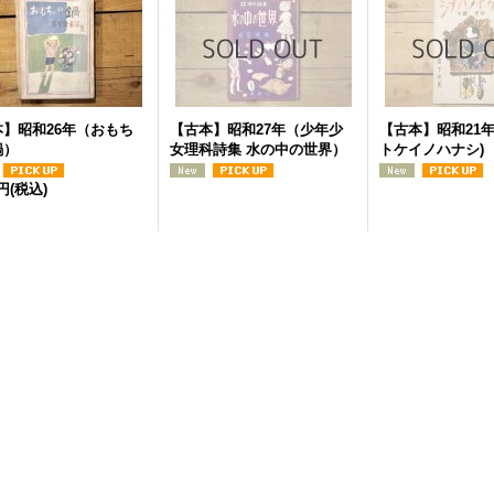
本】昭和26年（おもち
【古本】昭和27年（少年少
【古本】昭和21年
鍋）
女理科詩集 水の中の世界）
トケイノハナシ)
0円
(税込)