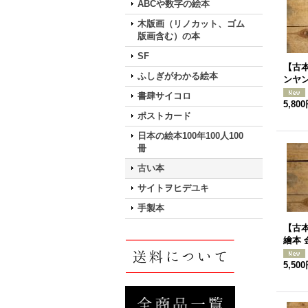
ABCや数字の絵本
木版画（リノカット、ゴム
版画含む）の本
SF
【古
ふしぎがわかる絵本
ンヤ
書肆サイコロ
5,80
ポストカード
日本の絵本100年100人100
冊
古い本
サイトヲヒデユキ
手製本
【古本
繪本 
5,50