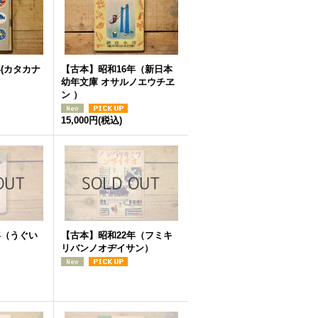
(カタカナ
【古本】昭和16年（新日本
幼年文庫 オサルノエウチヱ
ン ）
15,000円
(税込)
年（うぐい
【古本】昭和22年（フミキ
リバンノオヂイサン）