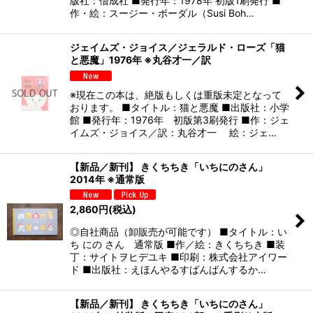
版社：偕成社 ■発行年：1978年 初版1刷発行 ■
作・絵：スージー・ボーダル（Susi Boh…
ジェイムズ・ジョイス／ジェラルド・ローズ「猫
と悪魔」1976年 ※丸谷才一／訳
※現在この本は、絶版もしくは重版未定となって
おります。 ■タイトル：猫と悪魔 ■出版社：小学
館 ■発行年：1976年 初版第3刷発行 ■作：ジェ
イムズ・ジョイス／訳：丸谷才一 絵：ジェ…
【新品／新刊】 きくちちき「いちにのさん」
2014年 ※通常版
2,860
円
(税込)
◎自社商品（卸販売が可能です） ■タイトル：い
ち にの さん 通常版 ■作／絵：きくちちき ■装
丁：サイトヲヒデユキ ■印刷：株式会社アイワー
ド ■出版社：えほんやるすばんばんするか…
【新品／新刊】 きくちちき「いちにのさん」