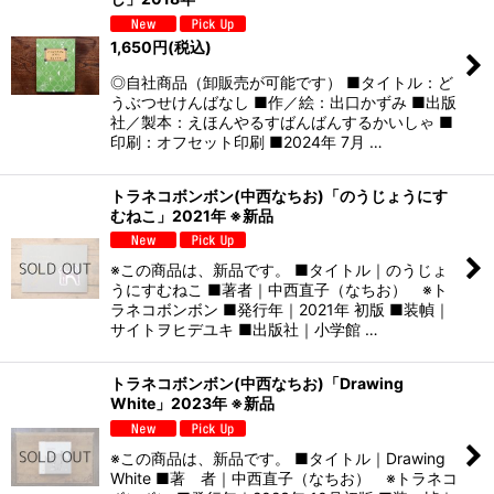
1,650
円
(税込)
◎自社商品（卸販売が可能です） ■タイトル：ど
うぶつせけんばなし ■作／絵：出口かずみ ■出版
社／製本：えほんやるすばんばんするかいしゃ ■
印刷：オフセット印刷 ■2024年 7月 …
トラネコボンボン(中西なちお)「のうじょうにす
むねこ」2021年 ※新品
※この商品は、新品です。 ■タイトル｜のうじょ
うにすむねこ ■著者｜中西直子（なちお） ※ト
ラネコボンボン ■発行年｜2021年 初版 ■装幀｜
サイトヲヒデユキ ■出版社｜小学館 …
トラネコボンボン(中西なちお)「Drawing
White」2023年 ※新品
※この商品は、新品です。 ■タイトル｜Drawing
White ■著 者｜中西直子（なちお） ※トラネコ