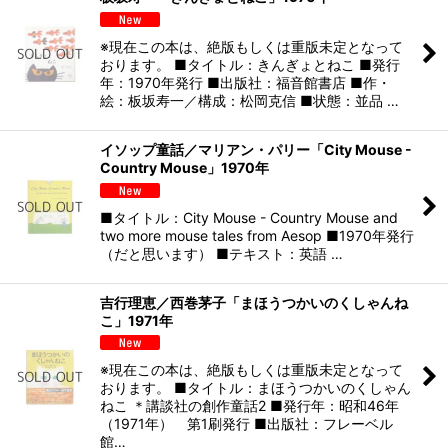
※現在この本は、絶版もしくは重版未定となって
おります。 ■タイトル：きんぎょとねこ ■発行
年：1970年発行 ■出版社：福音館書店 ■作・
絵：板坂寿一／構成：松岡克信 ■状態：並品 …
イソップ童話／マリアン・パリー「City Mouse -
Country Mouse」1970年
■タイトル：City Mouse - Country Mouse and
two more mouse tales from Aesop ■1970年発行
（だと思います） ■テキスト：英語 …
吉行理恵／西巻茅子「まほうつかいのくしゃんね
こ」1971年
※現在この本は、絶版もしくは重版未定となって
おります。 ■タイトル：まほうつかいのくしゃん
ねこ ＊講談社の創作童話2 ■発行年：昭和46年
（1971年） 第1刷発行 ■出版社：フレーベル
館…