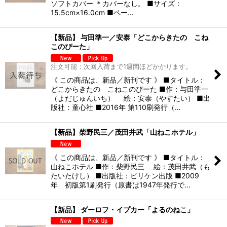
ソフトカバー ＊カバーなし。 ■サイズ：
15.5cm×16.0cm ■ペー…
【新品】 与田準一／安泰「どこからきたの こね
このぴーた」
注文可能：次回入荷まで1週間ほどかかります。
《 この商品は、新品／新刊です 》 ■タイトル：
どこからきたの こねこのぴーた ■作：与田準一
（よだじゅんいち） 絵：安泰（やすたい） ■出
版社：童心社 ■2016年 第110刷発行（…
【新品】柴野民三／茂田井武「山ねこホテル」
《 この商品は、新品／新刊です 》 ■タイトル：
山ねこホテル ■作：柴野民三 絵：茂田井武（も
たいたけし） ■出版社：ビリケン出版 ■2009
年 初版第1刷発行（原書は1947年発行で…
【新品】 ダーロフ・イプカー「よるのねこ」