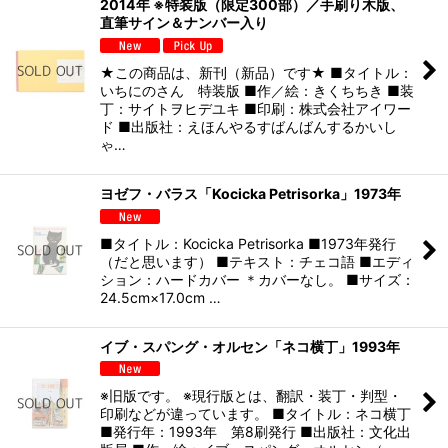
2014年 ※特装版（限定300部）／手刷り木版、
直筆サイン＆ナンバー入り
★この商品は、新刊（新品）です★ ■タイトル：
いちにのさん 特装版 ■作／絵：きくちちき ■装
丁：サイトヲヒデユキ ■印刷：株式会社アイワー
ド ■出版社：えほんやるすばんばんするかいし
ゃ…
ヨゼフ・バラス「Kocicka Petrisorka」1973年
■タイトル：Kocicka Petrisorka ■1973年発行
（だと思います） ■テキスト：チェコ語 ■エディ
ション：ハードカバー ＊カバーなし。 ■サイズ：
24.5cm×17.0cm …
イブ・スパング・オルセン「ネコ横丁」1993年
※旧版です。 ※現行版とは、翻訳・装丁・判型・
印刷などが違っています。 ■タイトル：ネコ横丁
■発行年：1993年 第8刷発行 ■出版社：文化出