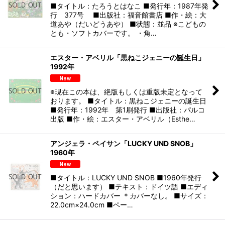
■タイトル：たろうとはなこ ■発行年：1987年発
行 377号 ■出版社：福音館書店 ■作・絵：大
道あや（だいどうあや） ■状態：並品 ※こどもの
とも・ソフトカバーです。 ・角…
エスター・アベリル「黒ねこジェニーの誕生日」
1992年
※現在この本は、絶版もしくは重版未定となって
おります。 ■タイトル：黒ねこジェニーの誕生日
■発行年：1992年 第1刷発行 ■出版社：パルコ
出版 ■作・絵：エスター・アベリル（Esthe…
アンジェラ・ペイサン「LUCKY UND SNOB」
1960年
■タイトル：LUCKY UND SNOB ■1960年発行
（だと思います） ■テキスト：ドイツ語 ■エディ
ション：ハードカバー ＊カバーなし。 ■サイズ：
22.0cm×24.0cm ■ペー…