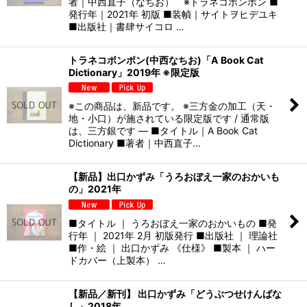
者｜中西直子（なちお） ※トラネコボンボン ■
発行年｜2021年 初版 ■装幀｜サイトヲヒデユキ
■出版社｜書肆サイコロ …
トラネコボンボン(中西なちお)「A Book Cat
Dictionary」2019年 ※限定版
※この商品は、新品です。 ※三方金の加工（天・
地・小口）が施されている限定版です / 通常版
は、三方銀です — ■タイトル｜A Book Cat
Dictionary ■著者｜中西直子…
【新品】出口かずみ「うろおぼえ一家のおかいも
の」2021年
■タイトル ｜ うろおぼえ一家のおかいもの ■発
行年 ｜ 2021年 2月 初版発行 ■出版社 ｜ 理論社
■作・絵 ｜ 出口かずみ 《仕様》 ■製本 ｜ ハー
ドカバー（上製本） …
【新品／新刊】 出口かずみ「どうぶつせけんばな
し」2018年