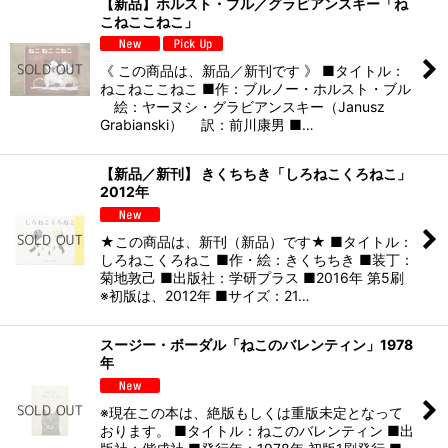
【新品】ホルスト・ブル／グラビアンスキー「ね
こねここねこ」
《 この商品は、新品／新刊です 》 ■タイトル：
ねこねここねこ ■作：ブルノー・ホルスト・ブル
絵：ヤーヌシ・グラビアンスキー（Janusz
Grabianski） 訳：前川康男 ■…
【新品／新刊】 きくちちき「しろねこくろねこ」
2012年
★この商品は、新刊（新品）です★ ■タイトル：
しろねこくろねこ ■作・絵：きくちちき ■装丁：
菊地敦己 ■出版社：学研プラス ■2016年 第5刷
※初版は、2012年 ■サイズ：21…
スージー・ボーダル「ねこのバレンティン」1978
年
※現在この本は、絶版もしくは重版未定となって
おります。 ■タイトル：ねこのバレンティン ■出