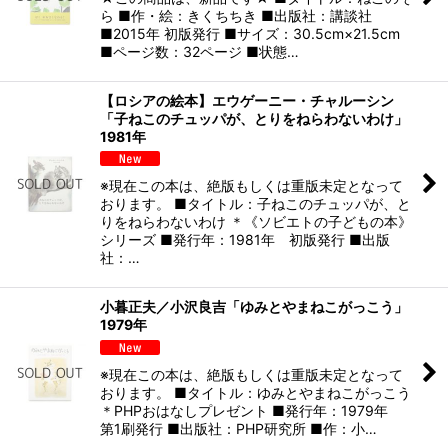
ら ■作・絵：きくちちき ■出版社：講談社
■2015年 初版発行 ■サイズ：30.5cm×21.5cm
■ページ数：32ページ ■状態…
【ロシアの絵本】エウゲーニー・チャルーシン
「子ねこのチュッパが、とりをねらわないわけ」
1981年
※現在この本は、絶版もしくは重版未定となって
おります。 ■タイトル：子ねこのチュッパが、と
りをねらわないわけ ＊《ソビエトの子どもの本》
シリーズ ■発行年：1981年 初版発行 ■出版
社：…
小暮正夫／小沢良吉「ゆみとやまねこがっこう」
1979年
※現在この本は、絶版もしくは重版未定となって
おります。 ■タイトル：ゆみとやまねこがっこう
＊PHPおはなしプレゼント ■発行年：1979年
第1刷発行 ■出版社：PHP研究所 ■作：小…