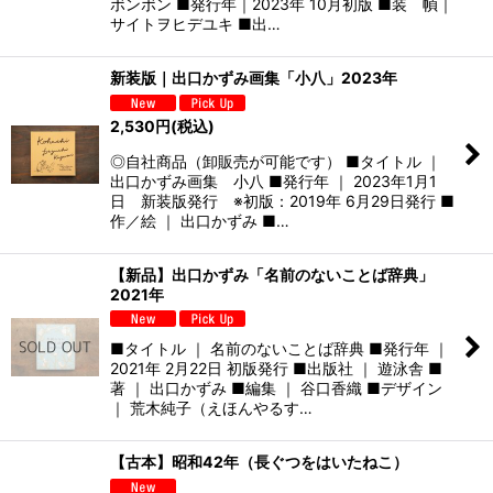
ボンボン ■発行年｜2023年 10月初版 ■装 幀｜
サイトヲヒデユキ ■出…
新装版｜出口かずみ画集「小八」2023年
2,530
円
(税込)
◎自社商品（卸販売が可能です） ■タイトル ｜
出口かずみ画集 小八 ■発行年 ｜ 2023年1月1
日 新装版発行 ※初版：2019年 6月29日発行 ■
作／絵 ｜ 出口かずみ ■…
【新品】出口かずみ「名前のないことば辞典」
2021年
■タイトル ｜ 名前のないことば辞典 ■発行年 ｜
2021年 2月22日 初版発行 ■出版社 ｜ 遊泳舎 ■
著 ｜ 出口かずみ ■編集 ｜ 谷口香織 ■デザイン
｜ 荒木純子（えほんやるす…
【古本】昭和42年（長ぐつをはいたねこ）