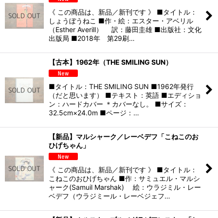
《 この商品は、新品／新刊です 》 ■タイトル：
しょうぼうねこ ■作・絵：エスター・アベリル
（Esther Averill） 訳：藤田圭雄 ■出版社：文化
出版局 ■2018年 第29刷…
【古本】1962年（THE SMILING SUN）
■タイトル：THE SMILING SUN ■1962年発行
（だと思います） ■テキスト：英語 ■エディショ
ン：ハードカバー ＊カバーなし。 ■サイズ：
32.5cm×24.0m ■ページ：…
【新品】マルシャーク／レーベデフ「こねこのお
ひげちゃん」
《 この商品は、新品／新刊です 》 ■タイトル：
こねこのおひげちゃん ■作：サミュエル・マルシ
ャーク(Samuil Marshak) 絵：ウラジミル・レー
ベデフ（ウラジミール・レーベジェフ…