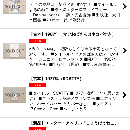
《 この商品は、新品／新刊です 》 ■タイトル：
よるのねこ ■作・絵：ダーロフ・イプカー
（Dahlov Ipcar） 訳：光吉夏弥 ■出版社：大日
本図書 ■2015年 第15刷発行 …
【古本】1967年（マアおばさんはネコがすき）
※現在この本は、絶版もしくは重版未定となって
おります。 ■タイトル：マアおばさんはネコがす
き ジュニア・ロマンブック ■発行年：1967年
第4刷発行 ■出版社：理論社 ■文：稻垣昌子…
【古本】1977年（SCATTY）
■タイトル：SCATTY ■1977年発行（だと思いま
す） ■テキスト：英語／フランス語 ■エディショ
ン：ハードカバー ＊カバーなし。 ■サイズ：
17.0cm×11.0cm ■ページ：約6…
【新品】エスター・アベリル「しょうぼうねこ」