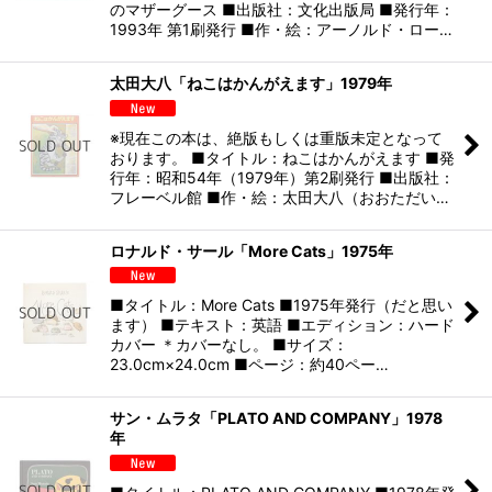
のマザーグース ■出版社：文化出版局 ■発行年：
1993年 第1刷発行 ■作・絵：アーノルド・ロー…
太田大八「ねこはかんがえます」1979年
※現在この本は、絶版もしくは重版未定となって
おります。 ■タイトル：ねこはかんがえます ■発
行年：昭和54年（1979年）第2刷発行 ■出版社：
フレーベル館 ■作・絵：太田大八（おおただい…
ロナルド・サール「More Cats」1975年
■タイトル：More Cats ■1975年発行（だと思い
ます） ■テキスト：英語 ■エディション：ハード
カバー ＊カバーなし。 ■サイズ：
23.0cm×24.0cm ■ページ：約40ペー…
サン・ムラタ「PLATO AND COMPANY」1978
年