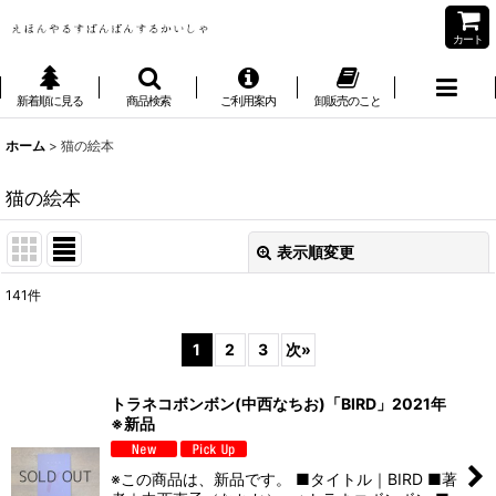
カート
新着順に見る
商品検索
ご利用案内
卸販売のこと
ホーム
>
猫の絵本
猫の絵本
表示順変更
閉じる
141
件
表示数
:
1
2
3
次
»
並び順
:
トラネコボンボン(中西なちお)「BIRD」2021年
※新品
絞り込む
※この商品は、新品です。 ■タイトル｜BIRD ■著