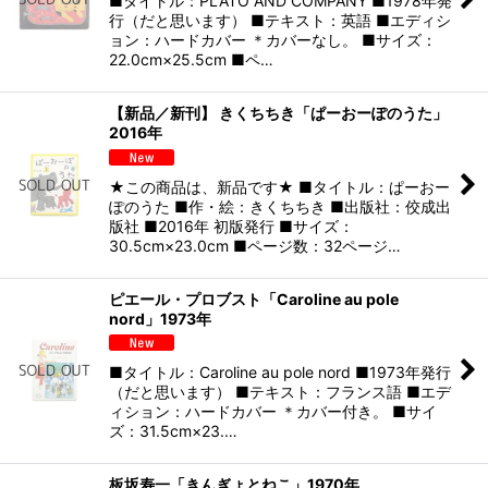
■タイトル：PLATO AND COMPANY ■1978年発
行（だと思います） ■テキスト：英語 ■エディシ
ョン：ハードカバー ＊カバーなし。 ■サイズ：
22.0cm×25.5cm ■ペ…
【新品／新刊】 きくちちき「ぱーおーぽのうた」
2016年
★この商品は、新品です★ ■タイトル：ぱーおー
ぽのうた ■作・絵：きくちちき ■出版社：佼成出
版社 ■2016年 初版発行 ■サイズ：
30.5cm×23.0cm ■ページ数：32ページ…
ピエール・プロブスト「Caroline au pole
nord」1973年
■タイトル：Caroline au pole nord ■1973年発行
（だと思います） ■テキスト：フランス語 ■エデ
ィション：ハードカバー ＊カバー付き。 ■サイ
ズ：31.5cm×23.…
板坂寿一「きんぎょとねこ」1970年