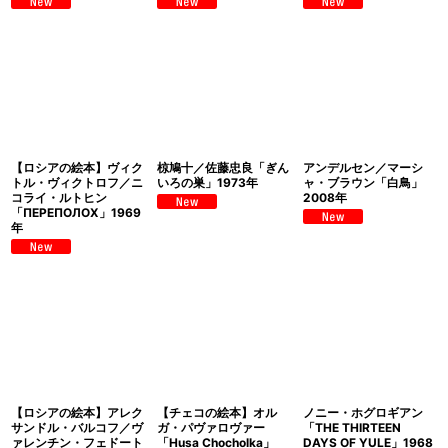
【ロシアの絵本】ヴィク
椋鳩十／佐藤忠良「ぎん
アンデルセン／マーシ
トル・ヴィクトロフ／ニ
いろの巣」1973年
ャ・ブラウン「白鳥」
コライ・ルトヒン
2008年
「ПЕРЕПОЛОХ」1969
年
【ロシアの絵本】アレク
【チェコの絵本】オル
ノニー・ホグロギアン
サンドル・バルコフ／ヴ
ガ・パヴァロヴァー
「THE THIRTEEN
ァレンチン・フェドート
「Husa Chocholka」
DAYS OF YULE」1968