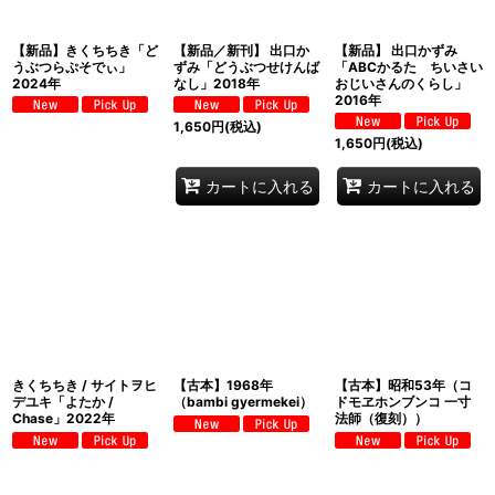
【新品】きくちちき「ど
【新品／新刊】 出口か
【新品】 出口かずみ
うぶつらぷそでぃ」
ずみ「どうぶつせけんば
「ABCかるた ちいさい
2024年
なし」2018年
おじいさんのくらし」
2016年
1,650
円
(税込)
1,650
円
(税込)
カートに入れる
カートに入れる
きくちちき / サイトヲヒ
【古本】1968年
【古本】昭和53年（コ
デユキ「よたか /
（bambi gyermekei）
ドモヱホンブンコ 一寸
Chase」2022年
法師（復刻））