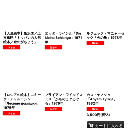
【人形絵本】飯沢匡／土
エッダ・ラインル「Die
ルジェック・マニャーセ
方重巳「トッパンの人形
kleine Schlange」1971
ック「火の鳥」1978年
絵本／金のがちょう」
年
【ロシアの絵本】ニキー
ブライアン・ワイルドス
カス・ヤノシュ
タ・チャルーシン
ミス「かものこぐるぐ
「Anyam Tyukja」
「Лесные домишки」
る」1976年
1982年
1975年
3,500
円
(税込)
カートに入れる