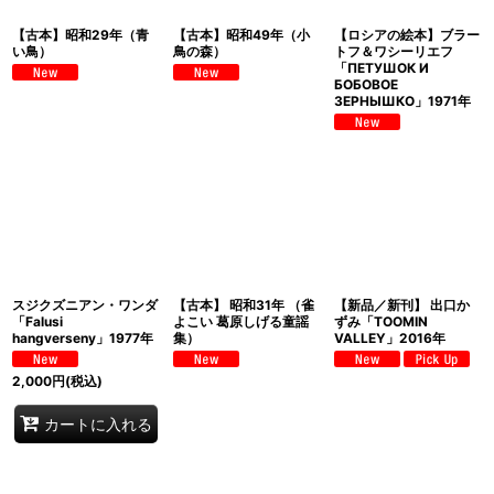
【古本】昭和29年（青
【古本】昭和49年（小
【ロシアの絵本】ブラー
い鳥）
鳥の森）
トフ＆ワシーリエフ
「ПЕТУШОК И
БОБОВОЕ
ЗЕРНЫШКО」1971年
スジクズニアン・ワンダ
【古本】 昭和31年 （雀
【新品／新刊】 出口か
「Falusi
よこい 葛原しげる童謡
ずみ「TOOMIN
hangverseny」1977年
集）
VALLEY」2016年
2,000
円
(税込)
カートに入れる