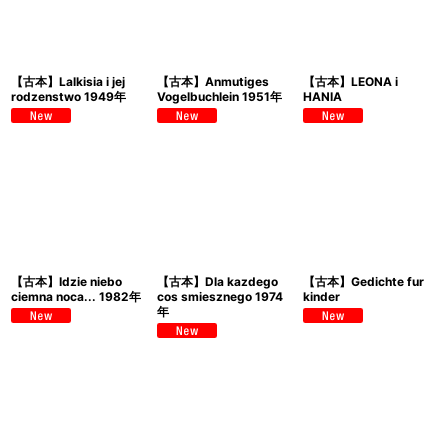
【古本】Lalkisia i jej
【古本】Anmutiges
【古本】LEONA i
rodzenstwo 1949年
Vogelbuchlein 1951年
HANIA
【古本】Idzie niebo
【古本】Dla kazdego
【古本】Gedichte fur
ciemna noca... 1982年
cos smiesznego 1974
kinder
年