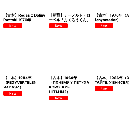
【古本】Rogas z Doliny
【新品】アーノルド・ロ
【古本】1976年（A
Roztoki 1976年
ーベル「ふくろうくん」
fenyomadar）
【古本】1984年
【古本】1969年
【古本】1986年（В
（FEGYVERTELEN
（ПОЧЕМУ У ПЕТУХА
ТАЙГЕ, У ЕНИСЕЯ）
VADASZ）
КОРОТКИЕ
ШТАНЫ?）