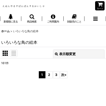
カート
新着順に見る
商品検索
ご利用案内
卸販売のこと
ホーム
>
いろいろな鳥の絵本
いろいろな鳥の絵本
表示順変更
閉じる
161
件
表示数
:
1
2
3
次
»
並び順
:
絞り込む