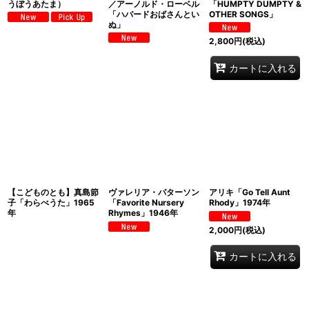
うぼうあたま）
／アーノルド・ローベル
「HUMPTY DUMPTY &
「ハバードおばさんとい
OTHER SONGS」
ぬ」
2,800
円
(税込)
カートに入れる
【こどものとも】真島節
ヴァレリア・パターソン
アリキ「Go Tell Aunt
子「わらべうた」1965
「Favorite Nursery
Rhody」1974年
年
Rhymes」1946年
2,000
円
(税込)
カートに入れる