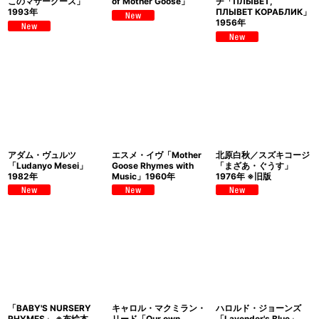
このマザーグース」
of Mother Goose」
チ「ПЛЫВЕТ,
1993年
ПЛЫВЕТ КОРАБЛИК」
1956年
アダム・ヴュルツ
エスメ・イヴ「Mother
北原白秋／スズキコージ
「Ludanyo Mesei」
Goose Rhymes with
「まざあ・ぐうす」
1982年
Music」1960年
1976年 ※旧版
「BABY'S NURSERY
キャロル・マクミラン・
ハロルド・ジョーンズ
RHYMES」 ※布絵本
リード「Our own
「Lavender's Blue」