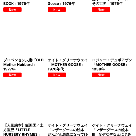
BOOK」1976年
Goose」1976年
その世界」1976年
プロベンセン夫妻「OLD
ケイト・グリーナウェイ
ロジャー・デュボアザン
Mother Hubbard」
「MOTHER GOOSE」
「MOTHER GOOSE」
1977年
1970年代
1938年
【人形絵本】飯沢匡／土
ケイト・グリーナウェイ
ケイト・グリーナウェイ
方重巳「LITTLE
「マザーグースの絵本
「マザーグースの絵本
NURSERY RHYMES」
だんだん馬鹿になってゆ
III なぞなぞなぁに？み