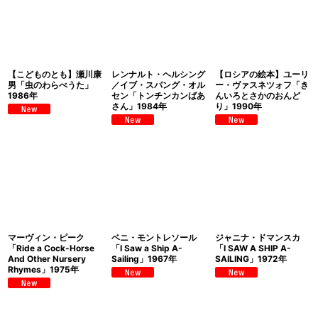
【こどものとも】瀬川康
レンナルト・ヘルシング
【ロシアの絵本】ユーリ
男「虫のわらべうた」
／イブ・スパング・オル
ー・ヴァスネツォフ「き
1986年
セン「トンチンカンばあ
んいろとさかのおんど
さん」1984年
り」1990年
マーヴィン・ピーク
ベニ・モントレソール
ジャニナ・ドマンスカ
「Ride a Cock-Horse
「I Saw a Ship A-
「I SAW A SHIP A-
And Other Nursery
Sailing」1967年
SAILING」1972年
Rhymes」1975年