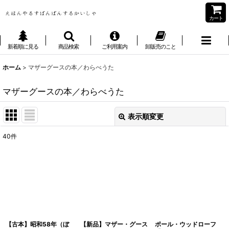
カート
新着順に見る
商品検索
ご利用案内
卸販売のこと
ホーム
>
マザーグースの本／わらべうた
マザーグースの本／わらべうた
表示順変更
閉じる
40
件
表示数
:
並び順
:
絞り込む
【古本】昭和58年（ぼ
【新品】マザー・グース
ポール・ウッドローフ