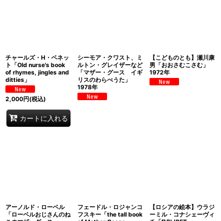
チャールズ・H・ベネッ
シーモア・クワスト、ミ
【こどものとも】瀬川康
ト「Old nurse's book
ルトン・グレイザーなど
男「おおさむこさむ」
of rhymes, jingles and
「マザー・グース イギ
1972年
ditties」
リスのわらべうた」
1978年
2,000
円
(税込)
カートに入れる
アーノルド・ローベル
フェードル・ロジャンコ
【ロシアの絵本】ウラジ
「ローベルおじさんのね
フスキー「the tall book
ーミル・コナシェーヴィ